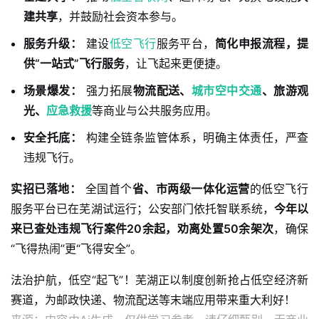
建共享
，并鼓励社会资本参与。
服务升级：
建设
低空飞行
服务平台，
简化申报流程，提
供“一站式”飞行服务
，让飞起来更便捷。
场景爆发：
强力拓展
物流配送、
城市空中交通
、旅游观
光、
应急救援
等商业与公共服务应用。
安全托底：
构建全链条监管体系，明确主体责任，严查
违规飞行。
实招已落地：
 全国首个
省、市两级一体化运营
的低空飞行
服务平台已在芜湖试运行；公安部门依托智联系统，
今年以
来已查处违规飞行案件20余起，劝离处置50余架次
，确保
“飞得热闹”更“飞得安全”。
法治护航，低空“起飞”！芜湖正以制度创新抢占低空经济新
赛道，为邮政快递、物流配送等末端应用带来重大利好！