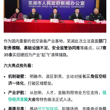
作为国内重要的低空装备产业基地，芜湖此次立法直面
部门
职责模糊、基础设施不足、安全监管协同难
等痛点，以
7章
35条
实招硬招为产业“起飞”清障铺路。
六大亮点抢先看：
机制破壁：
明确市、县区职责，主动对接
长三角低空经
济一体化
，打破区域壁垒。
产业护航：
从创新、人才、金融到用地全方位支持，
低
空经济发展
大会
等特色做法正式入法。
基建共享：
推动
低空智联网
、起降场地、充换电设施
共