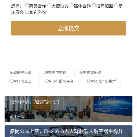
选择：
商务合作
天使投资
媒体合作
招商加盟
参
加展会
其它咨询
芜湖低空经济
城市空中交通
低空物流配送
低空经济立法
低空飞行服务平台
低空经济产业集群
低空经济，加速“起飞”！
上一篇
骆岗公园上空，EH216-S无人驾驶载人航空器平稳升