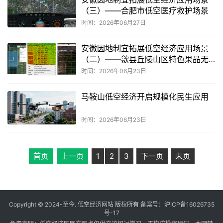
（三）——合肥市低空医疗救护场景
时间：2026年06月27日
安徽因地制宜拓展低空经济应用场景
（二）——歙县丘陵山区特色果品无
人机高效植保与智能运输综合应用场
时间：2026年06月23日
景
马鞍山低空经济开启规模化民生应用
时间：2026年06月23日
首页
上一页
1
2
3
下一页
末页
Copyright © 2024-至今. 低空经济网站 版权所有 备案号：
沪ICP备16026735
号-17