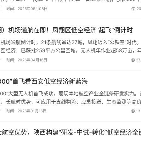
还要建千亩低空产业园。从麦田到校园，低空+正在改变这座关中
网
时间：2026年05月08日
2
翔）机场通航在即！凤翔区低空经济“起飞”倒计时
机场通航倒计时，21条航线通达27城，凤翔迈入“公铁空”时代
空经济，已获批259平方公里空域，无人机年作业超58万亩，
千万元。1000亩未来产业园规划落地，立体交通+产业集聚，
者
时间：2026年04月16日
27
“腾飞”。...
1000”首飞看西安低空经济新蓝海
1000"大型无人机首飞成功，展现本地航空产业全链条研发实力。
重、长航时优势，可应用于支线物流、应急投送、生态监测等高
低空经济重要突破，西安正依托航空底蕴与数字技术融合，加速
者
时间：2026年01月16日
13
营、数据服务的完整产业链，抢占万亿级市场先机。...
航空优势，陕西构建“研发-中试-转化”低空经济全