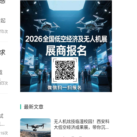
感
转起
从
310次
求
载
接供
663次
最新文章
试
无人机炫技临潼校园！西安科
规划
大低空经济成果展，带你沉浸
式感受“天空之城”
319次