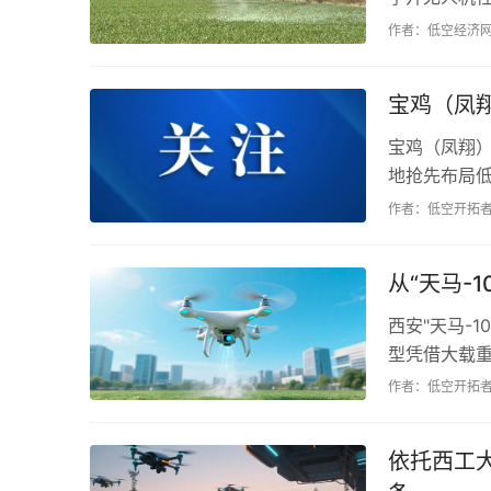
公里空域，
作者：低空经济
城。...
宝鸡（凤
宝鸡（凤翔）
地抢先布局低
约治理成本超
作者：低空开拓
翔从“蓄势”走向
从“天马-
西安"天马-
型凭借大载
场景。作为
作者：低空开拓
包含制造、运
依托西工大