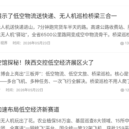
展示了低空物流送快递、无人机巡检桥梁三合一
无人机送快递进山，7分钟跑完货车半天的路。高速公路收费站、
无人机“驿站”，全省6500公里路网变成空中物流骨干。桥梁巡
人”了，同一台机器又能查路况又能吊管道。真干出来的，不是
新视界
时间：2026年05月23日
1
空馆探秘！陕西交控低空经济展区火了
博会上亮出“三板斧”：低空物流、低空文旅、桥梁巡检。核心是
台——多台飞机、多种任务、一次飞行全解决。桥梁巡检不用人爬
飞。不秀概念，只秀跑通的东西。...
者
时间：2026年05月22日
1
加速布局低空经济新赛道
无人机玩出了花。农业植保58万亩、基层巡查8大领域、15所
团，全塞进“一网统飞”平台。国企统一管32架飞机，获批259