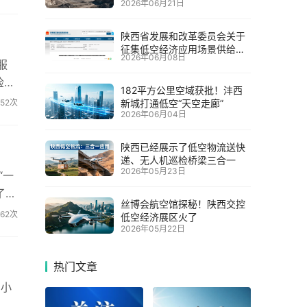
2026年06月21日
陕西省发展和改革委员会关于
征集低空经济应用场景供给和
2026年06月08日
需求清单的通知
服
检不
182平方公里空域获批！沣西
新城打通低空“天空走廊”
352次
2026年06月04日
陕西已经展示了低空物流送快
递、无人机巡检桥梁三合一
2026年05月23日
“一
了，
丝博会航空馆探秘！陕西交控
262次
低空经济展区火了
2026年05月22日
热门文章
中小
平方