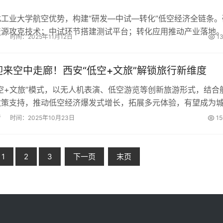
工业大学航空优势，构建“研发—中试—转化”低空经济全链条。
资源攻克技术；中试环节搭建测试平台；转化应用推动产业落地
者
时间：2025年11月12日
1
，陕西低空经济正从规划走向现实，有望成产业新高地。...
迎来空中走廊！西安“低空+文旅”解锁旅行新维度
空+文旅”模式，以无人机表演、低空游览等创新旅游形式，结合
政策支持，推动低空经济爆发式增长，拓展多元体验，有望成为
擎。...
者
时间：2025年10月23日
1
1
2
3
下一页
末页