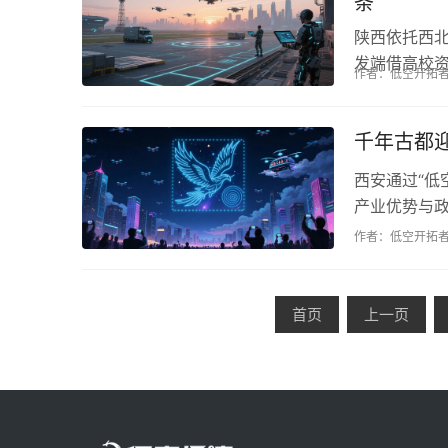
条
陕西依托西北
发端借高校
作者：低空开拓
链条不断完善
千年古都
西安通过“低
产业优势与
高质量发展新引
作者：低空开拓
首页
上一页