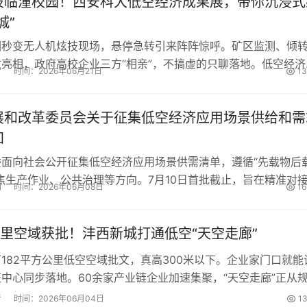
技临潼校园！西安科大低空经济成果展，带你沉浸式
城”
园秒变无人机炫技现场，悬停急转引来阵阵惊呼。矿区监测、倾
亮相，政府高校企业三方“相亲”，不搞虚的只聊落地。低空经济
者
时间：2026年06月21日
1
场，这场成果展告诉你——天空真的不远。...
展和改革委员会关于征集低空经济应用场景供给和需
知
委面向社会公开征集低空经济应用场景供需清单，遵循“先载物后
焦生产作业、公共治理等方向。7月10日首批截止，旨在精准对
网
时间：2026年06月08日
1
展。...
公里空域获批！沣西新城打通低空“天空走廊”
182平方公里低空空域批文，真高300米以下。企业家门口就能
中心同步落地。60余家产业链企业加速集聚，“天空走廊”正从
者
时间：2026年06月04日
1