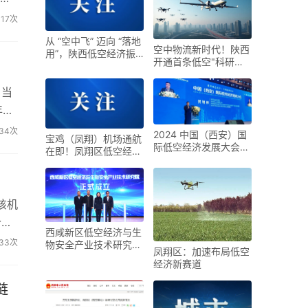
县
017次
从 “空中飞” 迈向 “落地
空中物流新时代！陕西
用”，陕西低空经济振
开通首条低空"科研快
翅待翔，蓄势进发
线" 日配送量突破30架
次
。当
年节
让凤
34次
2024 中国（西安）国
宝鸡（凤翔）机场通航
际低空经济发展大会于
在即！凤翔区低空经济
西安国际会展中心盛大
“起飞”倒计时
启幕
该机
价值
西咸新区低空经济与生
构建
33次
物安全产业技术研究院
凤翔区：加速布局低空
正式揭牌
经济新赛道
链