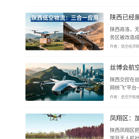
陕西已经
陕西商洛，
务区被改造成
用人当“蜘蛛
作者：低空经济
PPT。...
丝博会航
陕西交控在丝
网统飞”平
景区扫码就能
作者：低空开拓
凤翔区：
陕西凤翔区把
学开无人机社