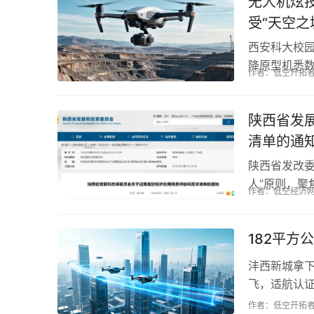
无人机炫
受“天空之
西安科大校
降原型机悉数
作者：低空开拓
实验室飞进操
陕西省发
清单的通
陕西省发改
人”原则，聚
作者：低空经济
需，赋能产业发
182平方
沣西新城拿下
飞，适航认证
变现实。...
作者：低空开拓