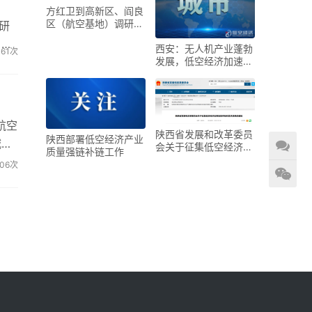
方红卫到高新区、阎良
区（航空基地）调研低
研
空经济发展情况
。全
西安：无人机产业蓬勃
361次
发展，低空经济加速起
飞
航空
陕西省发展和改革委员
陕西部署低空经济产业
城市
会关于征集低空经济应
质量强链补链工作
用场景供给和需求清单
506次
的通知