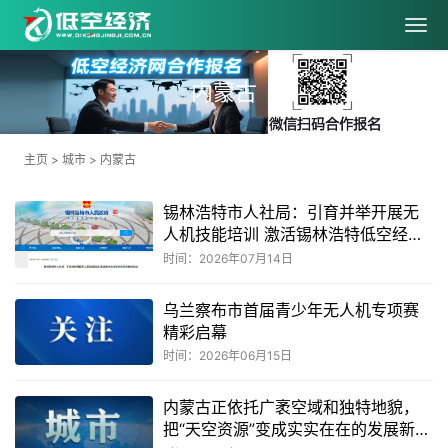
内蒙古
主页
>
城市
>
内蒙古
锡林浩特市人社局：引育并举开展无
人机技能培训 激活锡林浩特低空经济
发展新动能
时间：2026年07月14日
乌兰察布市首届青少年无人机专项赛
精彩启幕
时间：2026年06月15日
内蒙古正依托广袤空域和独特地貌，
把“天空资源”变成实实在在的发展新动