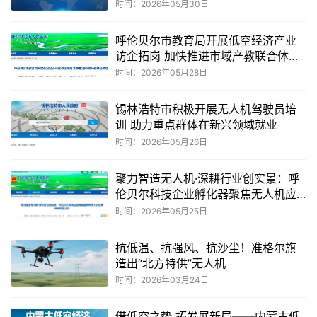
能
时间：2026年05月30日
呼伦贝尔市教育局开展低空经济产业
访企拓岗 加快推进市域产教联合体建
设
时间：2026年05月28日
锡林浩特市积极开展无人机驾驶员培
训 助力重点群体在新兴领域就业
时间：2026年05月26日
聚力智造无人机·深耕行业创实景：呼
伦贝尔科技企业孵化器聚焦无人机应
用开展轮值活动
时间：2026年05月25日
抗低温、抗强风、抗沙尘！准格尔旗
造出“北方特供”无人机
时间：2026年03月24日
借低空之势 拓发展新局——内蒙古低