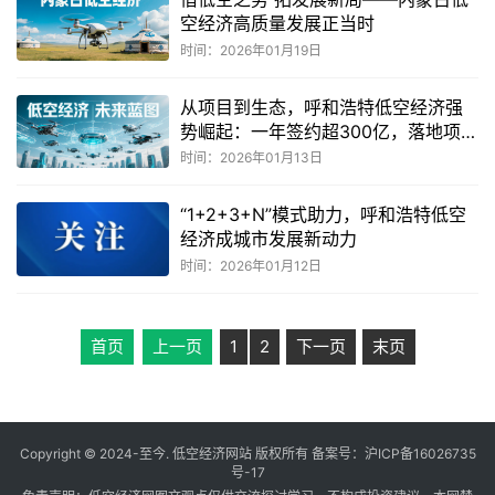
空经济高质量发展正当时
时间：2026年01月19日
从项目到生态，呼和浩特低空经济强
势崛起：一年签约超300亿，落地项目
近百家
时间：2026年01月13日
“1+2+3+N”模式助力，呼和浩特低空
经济成城市发展新动力
时间：2026年01月12日
首页
上一页
1
2
下一页
末页
Copyright © 2024-至今. 低空经济网站 版权所有 备案号：
沪ICP备16026735
号-17