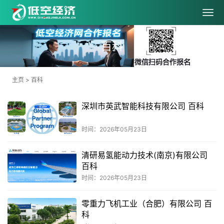
百科
主页
>
百科
深圳市英武智能科技有限公司 百科
时间：2026年05月23日
清研易氢能动力技术(南京)有限公司
百科
时间：2026年05月23日
零重力飞机工业（合肥）有限公司 百
科