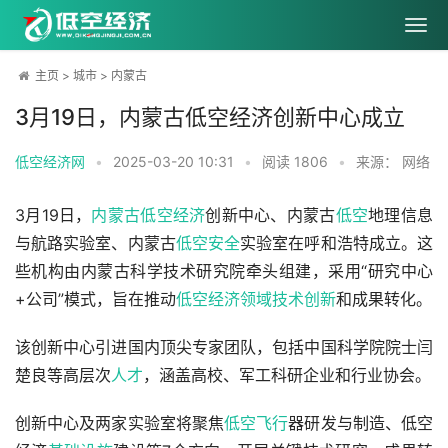
主页
>
城市
>
内蒙古
3月19日，内蒙古低空经济创新中心成立
低空经济网
•
2025-03-20 10:31
•
阅读
1806
•
来源： 网络
3月19日，
内蒙古
低空经济
创新中心、内蒙古
低空
地理信息
与航路实验室、内蒙古
低空安全
实验室在呼和浩特成立。这
些机构由内蒙古科学技术研究院牵头组建，采用“研究中心
+公司”模式，旨在推动
低空经济领域
技术创新
和成果转化。
该创新中心引进国内顶尖专家团队，包括中国科学院院士闫
楚良等高层次
人才
，涵盖高校、军工科研企业和行业协会。
创新中心及两家实验室将聚焦
低空飞行
器研发与制造、低空