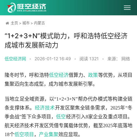
主页
>
城市
>
内蒙古
“1+2+3+N”模式助力，呼和浩特低空经济
成城市发展新动力
低空经济网
•
2026-01-12 16:49
•
阅读
1321
•
来源： 网络
隆冬时节，呼和浩特
低空经济
借算力、
政策
等优势，从项目
集聚迈向生态成型，成为城市发展新引擎。
当地立足全域资源，以“1+2+3+N”帮办代办模式等构建全链
条支撑体系。
经济
技术
开发区聚焦全链条需求，2025年“冬
季会战”签下众多项目，
低空
经济引入8家企业及重点项目。
航天经济技术开发区凭借专属载体优势，截至2025年底落地
18个
低空项目
，
产业集聚
效应显现。