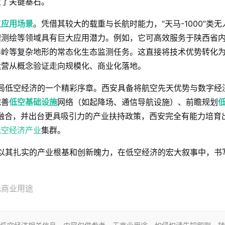
定了关键基石。
值
应用场景
。凭借其较大的载重与长航时能力，“天马-1000”类无
理测绘等领域具有巨大应用潜力。例如，它可高效服务于陕西省
秦岭等复杂地形的常态化生态监测任务。这直接将技术优势转化
运营从概念验证走向规模化、商业化落地。
统布局低空经济的一个精彩序章。西安具备将航空先天优势与数字经
完善
低空基础设施
网络（如起降场、通信导航设施）、前瞻规划
融合，并出台更具吸引力的产业扶持政策，西安完全有能力培育
低空经济产业
集群。
安正以其扎实的产业根基和创新魄力，在低空经济的宏大叙事中，书
无商业用途