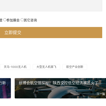
盟
参加展会
其它咨询
天马-1000无人机
大型无人机首飞
航空产业创新
行新
丝博会航空馆探秘！陕西交控低空经济展区火了
下一篇