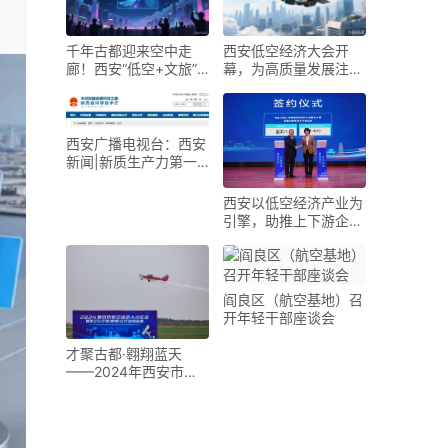
千年古都迎来空中走
西安低空经济大会开
廊！西安“低空+文旅”
幕，为高质量发展注入
解锁旅行新维度
新动能
西安广播电视台：西安
新闻|新质生产力第一
线 低空经济产业势头
强劲 抢跑新赛道
西安以低空经济产业为
引擎，助推上下游企业
协同创新发展
阎良区（航空基地）召
开年轻干部座谈会
才聚古都·翱翔蓝天
——2024年西安市低
空经济人才与产业发展
交流暨飞行应用展演活
动举办