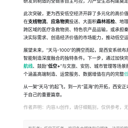
研发到制造的全链条自主可控，为产业生态构建奠
此次突破，更为西安低空经济开辟了多元化的高价
在
支线物流
、
应急物资
投送、大面积
森林巡检
、地
跨区域的医疗急救物资、特色农产品运输，或承担
决实际需求、创造经济价值的市场能力，推动低空
展望未来，“天马-1000”的腾空而起，是西安系
智能制造深度融合的独特条件。下一步，通过加快
航线
、鼓励“
低空+
”与文旅、安防、城市管理等场景
个涵盖高端制造、运营服务、数据增值在内的完整
从一架“天马”的起飞，到一片“蓝海”的开拓，西
于自己的重要篇章。
作者声明：内容Ai创作，请仔细甄别，仅供参考，