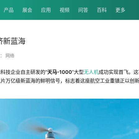
产品
展会
应用
视频
问答
百科
更多
经济新蓝海
： 网络
科技企业自主研发的“
天马-1000
”大型
无人机
成功实现首飞。这
这片万亿级新蓝海的鲜明信号，标志着这座航空工业重镇正以创