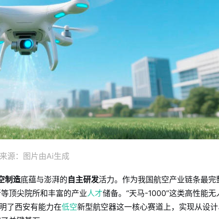
来源：图片由Ai生成
空制造
底蕴与澎湃的
自主研发
活力。作为我国航空产业链条最完
所等顶尖院所和丰富的产业
人才
储备。“天马-1000”这类高性能无
证明了西安有能力在
低空
新型航空器这一核心赛道上，实现从设计