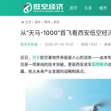
首页
头条
城市
主页
>
城市
>
陕西
>
西安
从“天马-1000”首飞看西安低空
低空开拓者
•
2026-01-16 10:07
•
阅读
1342
•
来源
近日，
西安
航空基地传来振奋人心的消息——由本地
仅是一项单纯的技术突破，更是西安进军
低空经济
翼，抢占未来产业发展的战略制高点。