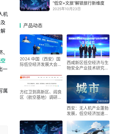
“低空+文旅”解锁旅行新维度
2025年10月23日
人机
内及
产品动态
为解
济、
2024 中国（西安）国
低空
西咸新区低空经济与生
际低空经济发展大会于
物安全产业技术研究院
出一
西安国际会展中心盛大
正式揭牌
启幕
写属
方红卫到高新区、阎良
区（航空基地）调研低
空经济发展情况
西安：无人机产业蓬勃
发展，低空经济加速起
飞