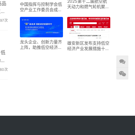
2025第十二届航空航
商品
中国指挥与控制学会低
天动力和燃气轮机聚焦
空产业工作委员会成立
技
大会暨展览会
大会在京召开
297次
龙头企业、创新力量齐
雄安新区发布支持低空
上阵，助推低空经济进
经济产业发展措施十二
。低
入“钛”时代！第六届中
条
国钛谷国际钛产业博览
动低
会将于下月在宝鸡举
60次