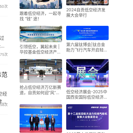
50次
2024自贡低空经济发
跟着低空经济，一起寻
展大会举行
找 “钱” 途！
过
第六届钛博会|钛合金
经济
引领低空，翼起未来 |
助力飞行汽车开启轻量
华控基金低空经济产业
75次
化新时代
生态交流大会召开
示范
抢占低空经济万亿新赛
低空经济展会-2025中
道，自贡如何迎“风”而
空经
国西安国际低空经济展
上？
建规
览会
58次
.