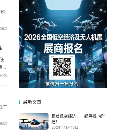
个维
表能
05次
季
低
策松
向
357次
最新文章
低于
，行
跟着低空经济，一起寻找 “钱”
途！
362次
2024年11月10日