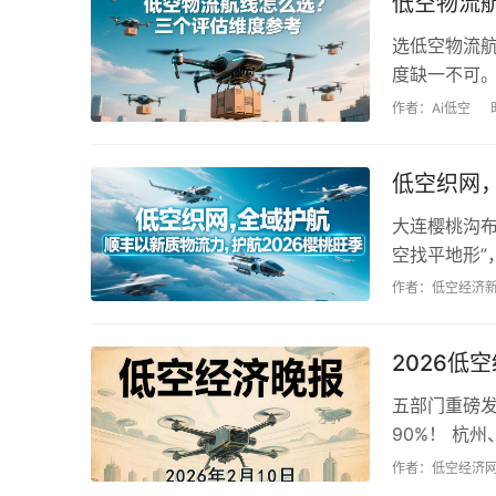
低空物流
选低空物流
度缺一不可
飞。先做打分卡
作者：Ai低空
低空织网
大连樱桃沟布
空找平地形
绑后航线审批
作者：低空经济
帮果农“做生意”
2026低
五部门重磅发
90%！ 杭
业培训与监管
作者：低空经济