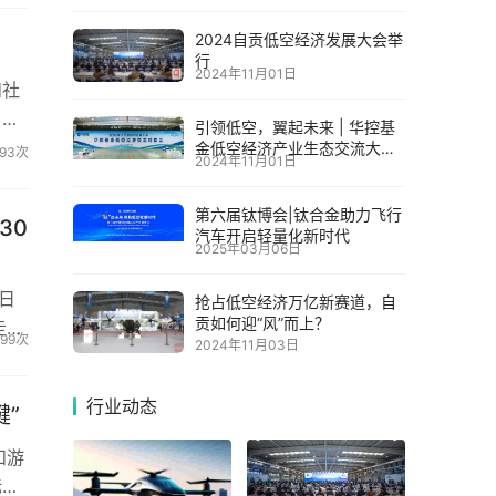
2024自贡低空经济发展大会举
行
2024年11月01日
和社
。但
引领低空，翼起未来 | 华控基
金低空经济产业生态交流大会
93次
2024年11月01日
召开
第六届钛博会|钛合金助力飞行
30
汽车开启轻量化新时代
2025年03月06日
日
抢占低空经济万亿新赛道，自
贡如何迎“风”而上？
走向
99次
2024年11月03日
行业动态
”
和游
标志