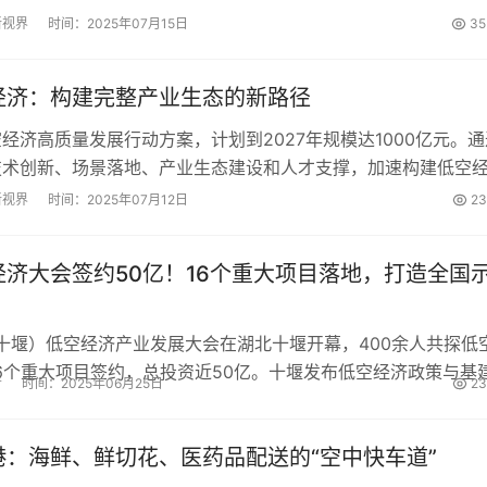
一体化迈入新阶段。...
新视界
时间：2025年07月15日
35
经济：构建完整产业生态的新路径
经济高质量发展行动方案，计划到2027年规模达1000亿元。通
技术创新、场景落地、产业生态建设和人才支撑，加速构建低空
成为全国低空经济发展新高地。...
新视界
时间：2025年07月12日
23
经济大会签约50亿！16个重大项目落地，打造全国
（十堰）低空经济产业发展大会在湖北十堰开幕，400余人共探低
6个重大项目签约，总投资近50亿。十堰发布低空经济政策与基
者
时间：2025年06月25日
23
9条低空航线，拓展20多类应用场景，目标打造全国示范标杆。..
港：海鲜、鲜切花、医药品配送的“空中快车道”