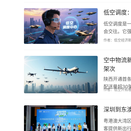
低空调度
低空调度是
会交往。它
实际生活中保
作者：低空经济
空中物流新
架次
陕西开通首条
配送量超30
作者：低空开拓
应用，未来还
深圳到东澳
粤港澳大湾区
客提供新出