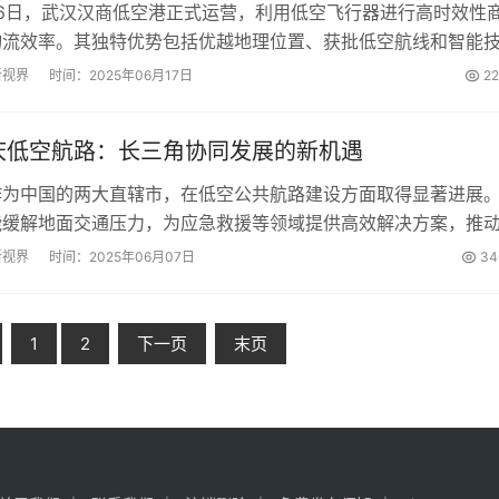
月16日，武汉汉商低空港正式运营，利用低空飞行器进行高时效性
物流效率。其独特优势包括优越地理位置、获批低空航线和智能
市物流发展并提升居民生活质量。...
新视界
时间：2025年06月17日
2
庆低空航路：长三角协同发展的新机遇
作为中国的两大直辖市，在低空公共航路建设方面取得显著进展
能缓解地面交通压力，为应急救援等领域提供高效解决方案，推
未来，低空公共航路建设将迎来更广阔的发展前景。...
新视界
时间：2025年06月07日
34
1
2
下一页
末页