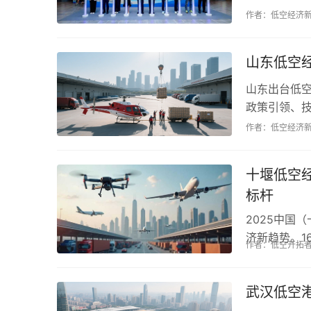
着大湾区交通
作者：低空经济
山东低空
山东出台低空
政策引领、
新生态，有望
作者：低空经济
十堰低空
标杆
2025中国
济新趋势。1
作者：低空开拓
划，已开通5
武汉低空