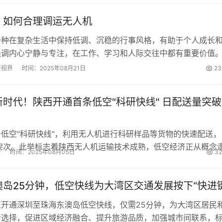
：如何合理调运无人机
一种在复杂生活中保持低调、沉稳的行事风格，有助于个人成长
强调内心宁静与专注，在工作、学习和人际交往中都有重要价值
持低空调度面临挑战，需努力实践以实现人生价值。...
新视界
时间：2025年08月21日
23
时代！陕西开通首条低空"科研快线" 日配送量突破
低空"科研快线"，利用无人机进行科研样品等货物的快速配送，
架次。此举标志着陕西无人机运输技术成熟，低空经济正从概念
者
时间：2025年08月05日
32
将拓展至更多领域。...
岛25分钟，低空快线为大湾区交通发展按下“快进键
开通深圳至珠海东澳岛低空快线，仅需25分钟，为大湾区居民
行选择，促进区域经济融合、提升旅游品质，加强城市间联系，