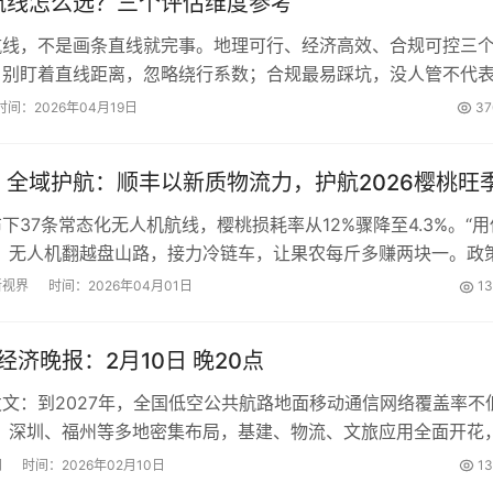
航线怎么选？三个评估维度参考
航线，不是画条直线就完事。地理可行、经济高效、合规可控三
。别盯着直线距离，忽略绕行系数；合规最易踩坑，没人管不代
，低于70分别碰。...
时间：2026年04月19日
37
，全域护航：顺丰以新质物流力，护航2026樱桃旺
下37条常态化无人机航线，樱桃损耗率从12%骤降至4.3%。“用
”，无人机翻越盘山路，接力冷链车，让果农每斤多赚两块一。政
从三个月缩至三天，全国17省市跟进，低空物流正在从“炫技”走
新视界
时间：2026年04月01日
1
。...
空经济晚报：2月10日 晚20点
文：到2027年，全国低空公共航路地面移动通信网络覆盖率不
州、深圳、福州等多地密集布局，基建、物流、文旅应用全面开花
同步升级，低空经济正从“天上飞”加速“落地用”。...
网
时间：2026年02月10日
1