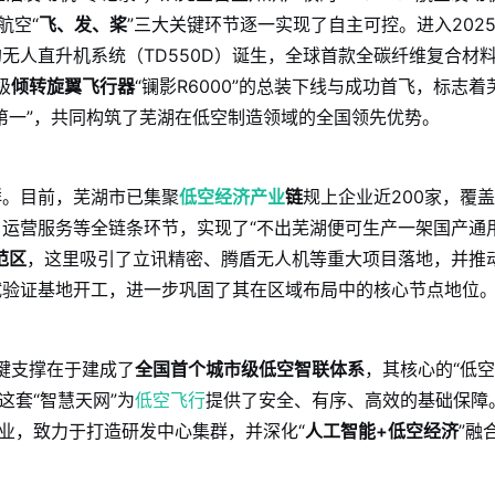
航空“
飞、发、桨
”三大关键环节逐一实现了自主可控。进入202
无人直升机系统（TD550D）诞生，全球首款全碳纤维复合材
级
倾转旋翼飞行器
“镧影R6000”的总装下线与成功首飞，标志着
第一”，共同构筑了芜湖在低空制造领域的全国领先优势。
群。目前，芜湖市已集聚
低空经济产业
链
规上企业近200家，覆
运营服务等全链条环节，实现了“不出芜湖便可生产一架国产通
范区
，这里吸引了立讯精密、腾盾无人机等重大项目落地，并推
试验证基地开工，进一步巩固了其在区域布局中的核心节点地位
关键支撑在于建成了
全国首个城市级低空智联体系
，其核心的“低
这套“智慧天网”为
低空飞行
提供了安全、有序、高效的基础保障
产业，致力于打造研发中心集群，并深化“
人工智能+低空经济
”融