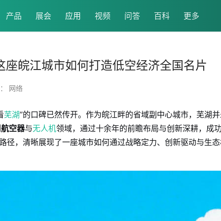
产品
展会
应用
视频
问答
百科
更多
！这座皖江城市如何打造低空经济全国名片
： 网络
看
芜湖
”的口碑已然传开。作为皖江畔的省域副中心城市，芜湖并
用航空器
与
无人机
领域，通过十余年的前瞻布局与创新深耕，成
功路径，清晰展现了一座城市如何通过战略定力、创新驱动与生态