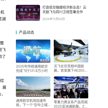
5
打造低空融媒经济新业态！云
天励飞与四川卫视签署合作
料机
芜湖
2024年11月05日
产品动态
盖整
用飞
动了
。
沃飞长空亮相中国航
2025年传统通用航空
展，官宣旗下AE200批
完成飞行121.8万小时
产构型
空综
。展
合，
通用航空机场加速布
零重力携全系产品亮相
局，下一个“空中之城”
2025亚洲通航展，ZG-