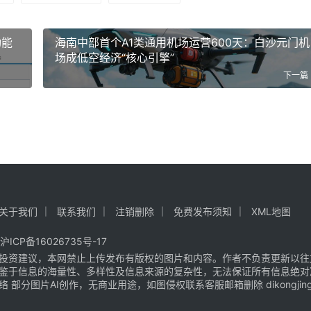
动能
海南中部首个A1类通用机场运营600天：白沙元门机
场成低空经济“核心引擎”
下一篇
关于我们
联系我们
注销删除
免费发布须知
XML地图
沪ICP备16026735号-17
投资建议，本网禁止上传发布有版权的图片和内容。作者不负责更新以往
鉴于信息的海量性、多样性及信息来源的复杂性，无法保证所有信息绝对
片AI创作，无商业用途，如图侵权联系客服邮箱删除 dikongjingji@