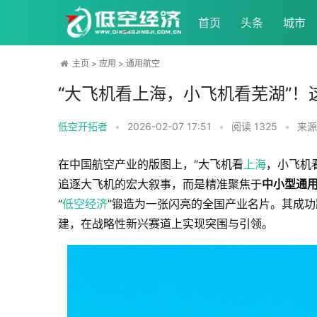
首页
头条
城市
主页
>
应用
>
通用航空
“大飞机看上海，小飞机看芜湖”
低空开拓者
•
2026-02-07 17:51
•
阅读
1325
•
来源
在中国航空产业的版图上，“大飞机看
上海
，小飞机
追逐大飞机的宏大叙事，而是精准聚焦于
中小型通
“
低空经济
”锻造为一张闪亮的全国产业名片。其成
建，在战略性新兴赛道上实现突围与引领。