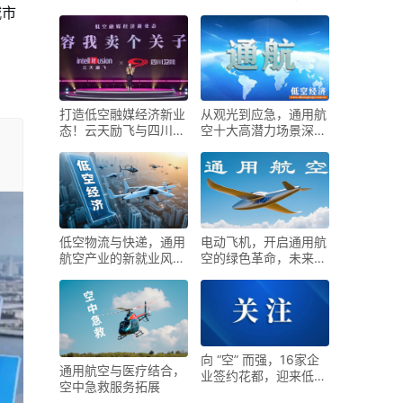
在哪里？
T6全球首发！
城市
打造低空融媒经济新业
从观光到应急，通用航
态！云天励飞与四川卫
空十大高潜力场景深度
视签署合作
拆解
低空物流与快递，通用
电动飞机，开启通用航
航空产业的新就业风口
空的绿色革命，未来已
来了
来！
向 “空” 而强，16家企
通用航空与医疗结合，
业签约花都，迎来低空
空中急救服务拓展
经济新机遇！