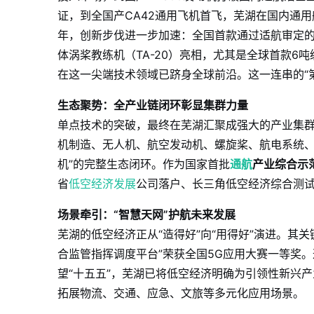
证，到全国产CA42通用飞机首飞，芜湖在国内通用
年，创新步伐进一步加速：全国首款通过适航审定的
体涡桨教练机（TA-20）亮相，尤其是全球首款6吨
在这一尖端技术领域已跻身全球前沿。这一连串的“
生态聚势：全产业链闭环彰显集群力量
单点技术的突破，最终在芜湖汇聚成强大的产业集
机制造、无人机、航空发动机、螺旋桨、航电系统、
机”的完整生态闭环。作为国家首批
通航
产业综合示
省
低空经济发展
公司落户、长三角低空经济综合测
场景牵引：“智慧天网”护航未来发展
芜湖的低空经济正从“造得好”向“用得好”演进。其
合监管指挥调度平台”荣获全国5G应用大赛一等奖。
望“十五五”，芜湖已将低空经济明确为引领性新兴
拓展物流、交通、应急、文旅等多元化应用场景。