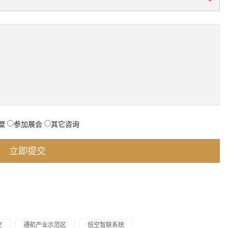
*
盟
参加展会
其它咨询
空
通航产业示范区
低空智联系统