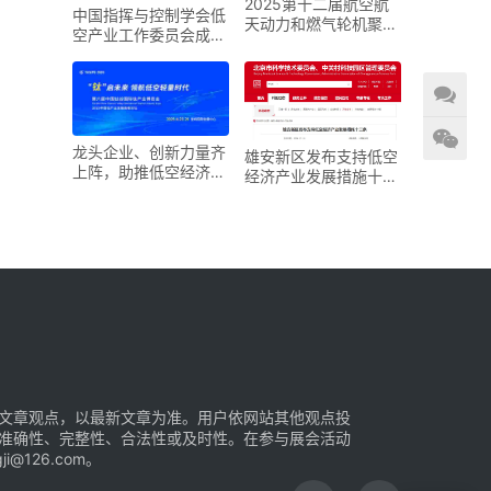
2025第十二届航空航
中国指挥与控制学会低
天动力和燃气轮机聚焦
空产业工作委员会成立
大会暨展览会
大会在京召开
龙头企业、创新力量齐
雄安新区发布支持低空
上阵，助推低空经济进
经济产业发展措施十二
入“钛”时代！第六届中
条
国钛谷国际钛产业博览
会将于下月在宝鸡举
文章观点，以最新文章为准。用户依网站其他观点投
准确性、完整性、合法性或及时性。在参与展会活动
126.com。