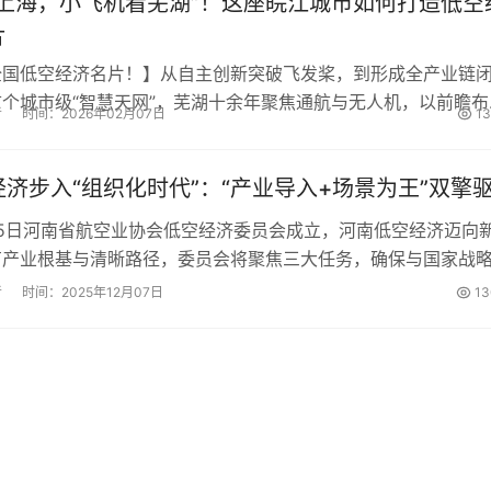
看上海，小飞机看芜湖”！这座皖江城市如何打造低空
片
全国低空经济名片！】从自主创新突破飞发桨，到形成全产业链
个城市级“智慧天网”，芜湖十余年聚焦通航与无人机，以前瞻布
者
时间：2026年02月07日
1
与场景牵引，成功崛起为战略性新兴产业的引领者。...
济步入“组织化时代”：“产业导入+场景为王”双擎
2月5日河南省航空业协会低空经济委员会成立，河南低空经济迈向
有产业根基与清晰路径，委员会将聚焦三大任务，确保与国家战
原低空经济产业名片”走向世界。...
者
时间：2025年12月07日
13
共
1
页
2
条