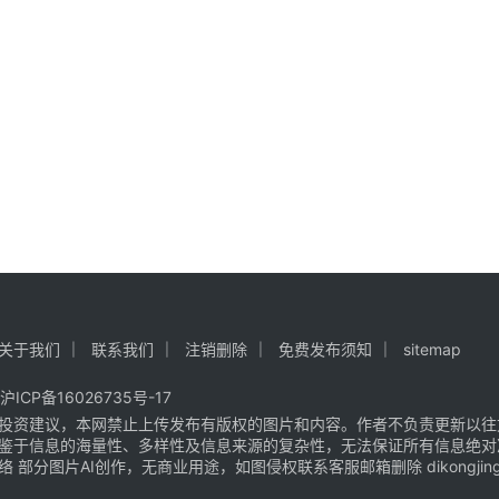
关于我们
联系我们
注销删除
免费发布须知
sitemap
沪ICP备16026735号-17
投资建议，本网禁止上传发布有版权的图片和内容。作者不负责更新以往
鉴于信息的海量性、多样性及信息来源的复杂性，无法保证所有信息绝对
片AI创作，无商业用途，如图侵权联系客服邮箱删除 dikongjingji@