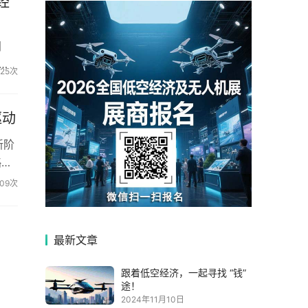
经
闭
325次
驱动
新阶
略同
09次
最新文章
跟着低空经济，一起寻找 “钱”
途！
2024年11月10日