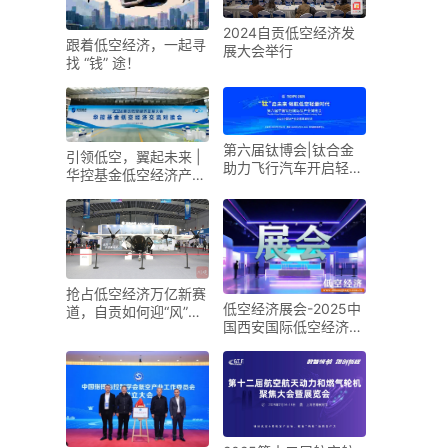
2024自贡低空经济发
跟着低空经济，一起寻
展大会举行
找 “钱” 途！
第六届钛博会|钛合金
引领低空，翼起未来 |
助力飞行汽车开启轻量
华控基金低空经济产业
化新时代
生态交流大会召开
抢占低空经济万亿新赛
低空经济展会-2025中
道，自贡如何迎“风”而
国西安国际低空经济展
上？
览会