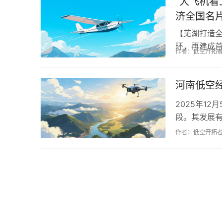
“大飞机
济全国名
【芜湖打造
环，再建成首
作者：低空开拓
局、生态集聚
河南低空经
2025年1
段。其发展
频，推动“中
作者：低空开拓