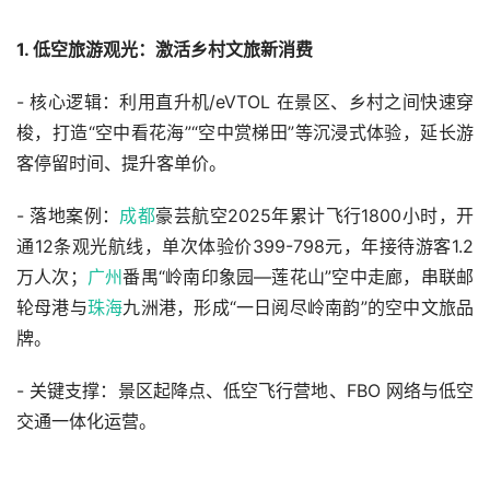
1. 低空旅游观光：激活乡村文旅新消费
- 核心逻辑：利用直升机/eVTOL 在景区、乡村之间快速穿
梭，打造“空中看花海”“空中赏梯田”等沉浸式体验，延长游
客停留时间、提升客单价。
- 落地案例：
成都
豪芸航空2025年累计飞行1800小时，开
通12条观光航线，单次体验价399-798元，年接待游客1.2
万人次；
广州
番禺“岭南印象园—莲花山”空中走廊，串联邮
轮母港与
珠海
九洲港，形成“一日阅尽岭南韵”的空中文旅品
牌。
- 关键支撑：景区起降点、低空飞行营地、FBO 网络与低空
交通一体化运营。