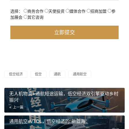
选择：
商务合作
天使投资
媒体合作
招商加盟
参
加展会
其它咨询
低空经济
低空
通航
通用航空
无人机物流+通航短途运输，低空经济双引擎驱动乡村
振兴
上一篇
通用航空eVTOL，低空经济的“新蓝海”