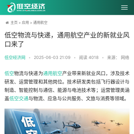
主页
>
应用
>
通用航空
低空物流与快递，通用航空产业的新就业风
口来了
低空经济网
•
2025-06-03 21:09
•
阅读
4018
•
来源： 网络
低空
物流与快递为
通用航空
产业带来新就业风口，涉及技术
研发、运营管理和其他岗位。技术研发类包括飞行器设计与
制造、智能控制与通信、能源与电池技术等；运营管理类涵
盖
低空交通
与物流、应急与公共服务、文旅与消费等领域。