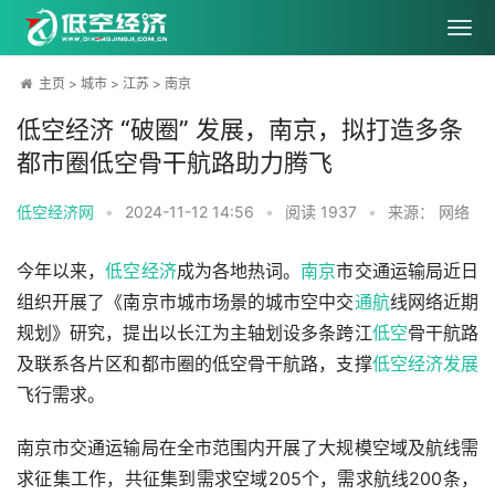
主页
>
城市
>
江苏
>
南京
低空经济 “破圈” 发展，南京，拟打造多条
都市圈低空骨干航路助力腾飞
低空经济网
•
2024-11-12 14:56
•
阅读
1937
•
来源： 网络
今年以来，
低空经济
成为各地热词。
南京
市交通运输局近日
组织开展了《南京市城市场景的城市空中交
通航
线网络近期
规划》研究，提出以长江为主轴划设多条跨江
低空
骨干航路
及联系各片区和都市圈的低空骨干航路，支撑
低空经济发展
飞行需求。
南京市交通运输局在全市范围内开展了大规模空域及航线需
求征集工作，共征集到需求空域205个，需求航线200条，