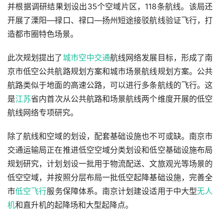
并根据调研结果划设出35个空域片区，118条航线。该局还
开展了溧阳—禄口、禄口—扬州短途接驳航线验证飞行，打
造都市圈特色场景。
此次规划提出了
城市空中交通
航线网络发展目标，形成了南
京市低空公共航路规划方案和城市场景航线规划方案。公共
航路类似于地面的高速公路，可以进行多条航线的飞行。这
是
江苏
省内首次从公共航路和场景航线两个维度开展的低空
航线网络专项研究。
除了航线和空域的划设，配套基础设施也不可或缺。南京市
交通运输局正在推进低空空域分类划设和低空基础设施布局
规划研究，计划划设一批用于物流配送、文旅观光等场景的
低空空域，并按照分层布局一批低空起降基础设施，完善全
市
低空飞行
服务保障体系。南京计划建设适用于中大型
无人
机
和直升机的起降场和大型起降点。