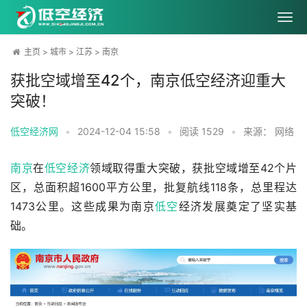
主页
>
城市
>
江苏
>
南京
获批空域增至42个，南京低空经济迎重大
突破！
低空经济网
•
2024-12-04 15:58
•
阅读
1529
•
来源： 网络
南京
在
低空经济
领域取得重大突破，获批空域增至42个片
区，总面积超1600平方公里，批复航线118条，总里程达
1473公里。这些成果为南京
低空
经济发展奠定了坚实基
础。