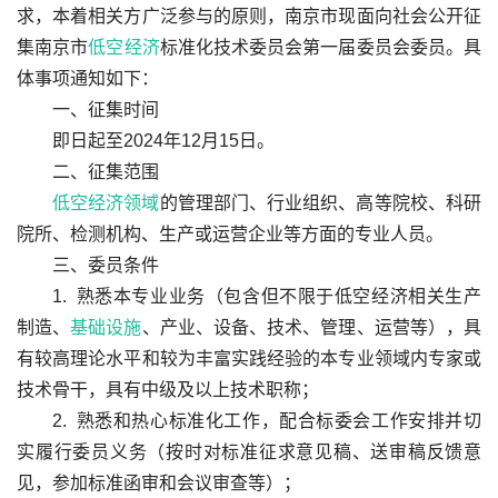
求，本着相关方广泛参与的原则，
南京市
现面向社会公开征
集南京市
低空
经济
标准化技术委员会第一届委员会委员。具
体事项通知如下：
一、征集时间
即日起至
2024
年
12
月
15
日
。
二、征集范围
低空经济领域
的管理部门、行业组织、高等院校、科研
院所、检测机构、生产或运营企业等方面的专业人员。
三、委员条件
1. 
熟悉本专业业务（包含但不限于低空经济相关生产
制造、
基础设施
、产业、设备、技术、管理、运营等），具
有较高理论水平和较为丰富实践经验的本专业领域内专家或
技术骨干，具有中级及以上技术职称；
2. 
熟悉和热心标准化工作，配合标委会工作安排并切
实履行委员义务（按时对标准征求意见稿、送审稿反馈意
见，参加标准函审和会议审查等）；