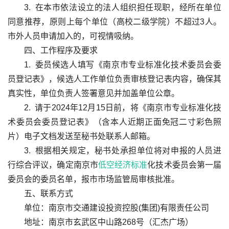
3. 
在本市依法设立的法人组织担任现职，经所在单位
同意推荐，原则上每个单位（高校二级学院）不超过
3
人。
市外人员申请加入的，可视情吸纳。
四、工作程序及要求
1. 
委员候选人填写《南京市专业标准化技术委员会委
员登记表》，候选人工作单位负责审核登记表内容，确保其
真实性，单位负责人签署意见并加盖单位公章。
2. 
请于
2024
年
12
月
15
日前，将《南京市专业标准化技
术委员会委员登记表》（含本人近期正面免冠二寸彩色照
片）电子文档发送至秘书处联系人邮箱。
3. 
根据相关规定，秘书处承担单位将对申报的人员进
行综合评议，确定南京市
低空经济标准
化技术委员会第一届
委员会的委员名单，报市市场监管局审核批准。
五、联系方式
单位：南京市交通建设投资控股
(
集团
)
有限责任公司
地址：南京市玄武区中山路
268
号（汇杰广场）