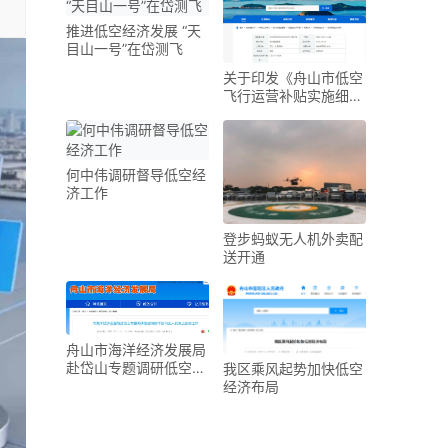
推进低空经济发展 “天
目山一号”在岱测飞
关于印发《舟山市低空
飞行运营补贴实施细
则》的通知
何中伟调研督导低空经
济工作
登步蚂蚁无人机外卖配
送开通
舟山市海洋经济发展局
赴岱山专题调研低空海
我区乘风起势加快低空
智平台与无人机海上巡
经济布局
查工作