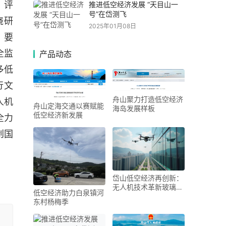
、评
推进低空经济发展 “天目山一
号”在岱测飞
绕研
2025年01月08日
。要
全监
产品动态
多低
行文
舟山聚力打造低空经济
人机
舟山定海交通以赛赋能
海岛发展样板
低空经济新发展
全力
创国
岱山低空经济再创新：
无人机技术革新玻璃幕
低空经济助力白泉镇河
墙清洗行业
东村杨梅季