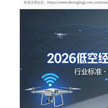
发请注明出处：
https://www.dikongjingji.com.cn/zhou