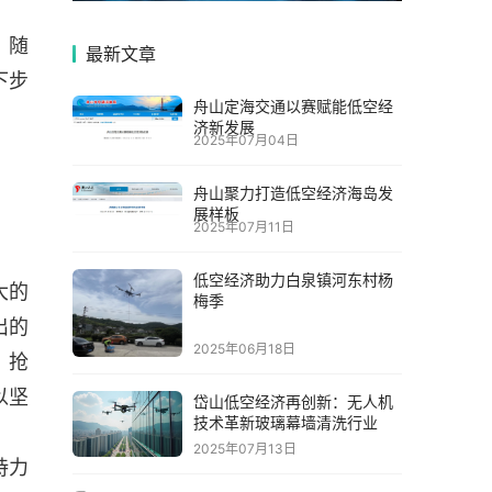
。随
最新文章
下步
舟山定海交通以赛赋能低空经
济新发展
2025年07月04日
舟山聚力打造低空经济海岛发
展样板
2025年07月11日
低空经济助力白泉镇河东村杨
大的
梅季
出的
2025年06月18日
、抢
以坚
岱山低空经济再创新：无人机
技术革新玻璃幕墙清洗行业
2025年07月13日
持力