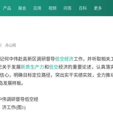
产品
展会
应用
视频
问答
百科
更多
源： 舟山网
书记何中伟赴高新区调研督导
低空经济
工作，并听取相关
记关于发展
新质生产力
和
低空
经济的重要论述，认真落
信心，明确目标定位路径，突出实干实绩实效，全力推
岛发展样板。