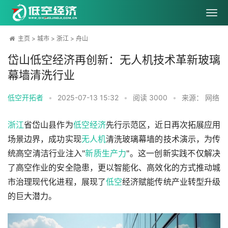
主页
>
城市
>
浙江
>
舟山
岱山低空经济再创新：无人机技术革新玻璃
幕墙清洗行业
低空开拓者
•
2025-07-13 15:32
•
阅读
3000
•
来源： 网络
浙江
省岱山县作为
低空经济
先行示范区，近日再次拓展应用
场景边界，成功实现
无人机
清洗玻璃幕墙的技术演示，为传
统高空清洁行业注入"
新质生产力
"。这一创新实践不仅解决
了高空作业的安全隐患，更以智能化、高效化的方式推动城
市治理现代化进程，展现了
低空
经济赋能传统产业转型升级
的巨大潜力。