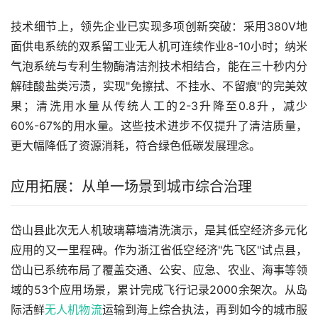
技术细节上，领先企业已实现多项创新突破：采用380V地
面供电系统的双系留工业无人机可连续作业8-10小时；纳米
气泡系统与专利生物酶清洁剂技术相结合，能在三十秒内分
解硅酸盐类污渍，实现"免擦拭、不挂水、不留痕"的完美效
果；清洗用水量从传统人工的2-3升降至0.8升，减少
60%-67%的用水量。这些技术进步不仅提升了清洁质量，
更大幅降低了资源消耗，符合绿色低碳发展理念。
应用拓展：从单一场景到城市综合治理
岱山县此次无人机玻璃幕墙清洗演示，是其低空经济多元化
应用的又一里程碑。作为浙江省低空经济"先飞区"试点县，
岱山已系统布局了覆盖交通、公安、应急、农业、海事等领
域的53个应用场景，累计完成飞行记录2000余架次。从岛
际活鲜
无人机物流
运输到海上综合执法，再到如今的城市服