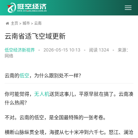
主页
>
城市
>
云南
云南省适飞空域更新
低空经济新视界
•
2026-05-15 10:13
•
阅读
1324
•
来源：
网络
云南的
低空
，为什么跟别处不一样？
你可能觉得，
无人机
送货这事儿，平原早就在搞了。云南凑
什么热闹？
不对。云南的低空，是全国最特殊的一张考卷。
横断山脉纵贯全境，海拔从七十米冲到六千七。怒江、澜沧