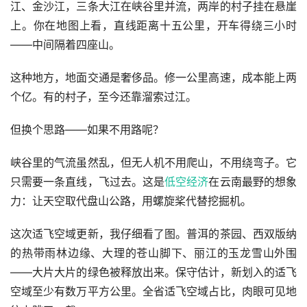
江、金沙江，三条大江在峡谷里并流，两岸的村子挂在悬崖
上。你在地图上看，直线距离十五公里，开车得绕三小时
——中间隔着四座山。
这种地方，地面交通是奢侈品。修一公里高速，成本能上两
个亿。有的村子，至今还靠溜索过江。
但换个思路——如果不用路呢？
峡谷里的气流虽然乱，但无人机不用爬山，不用绕弯子。它
只需要一条直线，飞过去。这是
低空经济
在云南最野的想象
力：让天空取代盘山公路，用螺旋桨代替挖掘机。
这次适飞空域更新，我仔细看了图。普洱的茶园、西双版纳
的热带雨林边缘、大理的苍山脚下、丽江的玉龙雪山外围
——大片大片的绿色被释放出来。保守估计，新划入的适飞
空域至少有数万平方公里。全省适飞空域占比，肉眼可见地