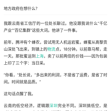
地方政府在想什么？
我跟云南省工信厅的一位处长聊过。他没跟我说什么“千亿
产业”“百亿集群”这些大词。他讲了一件事。
前年，腾冲有个蜂农，尝试用无人机运岩蜜。蜂蜜从高黎贡
山深处飞出来，到镇上的
物流
点，18分钟。以前靠马帮，走
一天。那批蜜运到
上海
，卖了以前两倍的价钱——因为包装
上印了三个字：当日采。
“你看，”处长说，“多出来的利润，不是省了运费，是省了时
间。时间就是品质。”
这句话点醒了我。
云南的低空经济，逻辑跟
深圳
完全不同。深圳搞低空，是