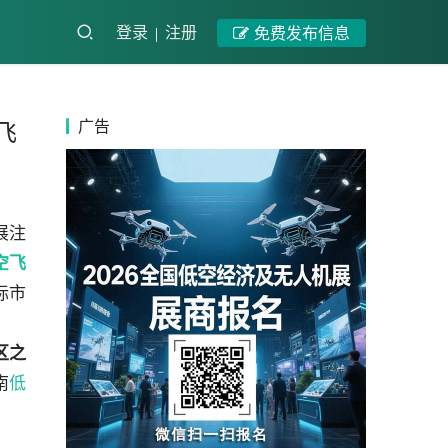
登录
注册
免费发布信息
广告
飞
展注
空飞
际市
区之
南
低