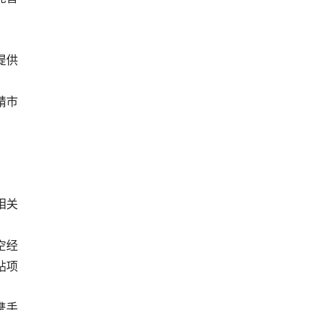
提供
靖市
相关
空经
贴项
携手