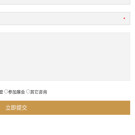
*
盟
参加展会
其它咨询