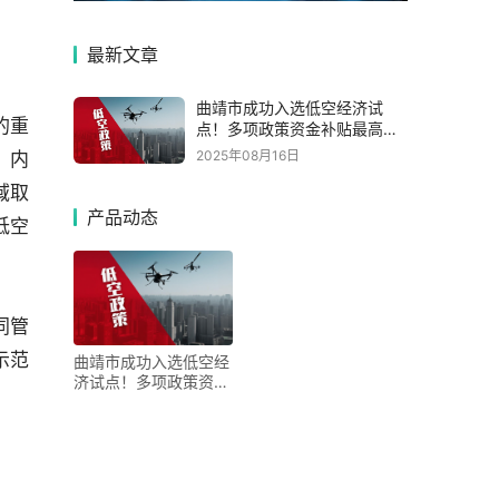
最新文章
曲靖市成功入选低空经济试
的重
点！多项政策资金补贴最高
5000万元助力产业腾飞
2025年08月16日
、内
域取
产品动态
低空
同管
示范
曲靖市成功入选低空经
济试点！多项政策资金
补贴最高5000万元助
力产业腾飞