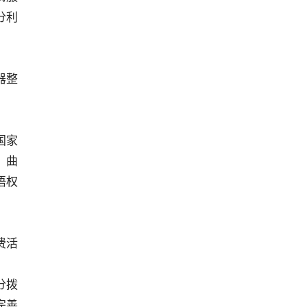
分利
器整
国家
。曲
语权
费活
分拨
完善