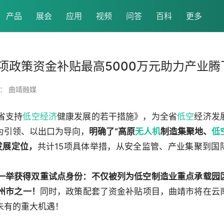
产品
展会
应用
视频
问答
百科
更多
项政策资金补贴最高5000万元助力产业腾
： 曲靖融媒
省支持
低空经济
健康发展的若干措施》，为全省
低空
经济发
为引领、以出口为导向，
明确了“高原
无人机
制造集聚地、
低
发展定位，
共计15项具体举措，从安全监管、产业集聚到国
一举获得双重试点身份：不仅被列为低空制造业重点承载园
州市之一！
同时，政策配套了资金补贴项目，曲靖市将在云
未有的重大机遇！