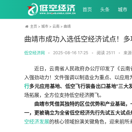
首页
头条
城市
主页
>
城市
>
云南
>
曲靖
曲靖市成功入选低空经济试点！多
低空经济网
•
2025-08-16 17:25
•
阅读
2511
•
来源
近日，云南省人民政府办公厅印发了《云南
入强劲动力！文件强调以制造业为重点、以应用
行
多元应用基地、低空飞行装备出口基地”三大
场拓展，全方位支持低空经济腾飞。
曲靖市凭借其独特的区位优势和产业基础，
一，更被确立为全省低空经济先行先试五大试点
空经济发展
的核心领域扮演关键角色，迎来前所