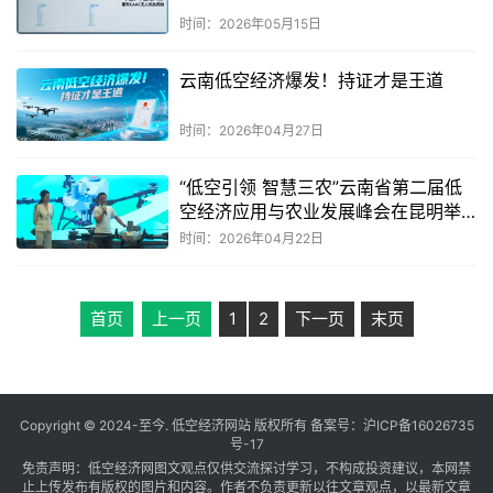
时间：2026年05月15日
云南低空经济爆发！持证才是王道
时间：2026年04月27日
“低空引领 智慧三农”云南省第二届低
空经济应用与农业发展峰会在昆明举
行
时间：2026年04月22日
首页
上一页
1
2
下一页
末页
Copyright © 2024-至今. 低空经济网站 版权所有 备案号：
沪ICP备16026735
号-17
免责声明：低空经济网图文观点仅供交流探讨学习，不构成投资建议，本网禁
止上传发布有版权的图片和内容。作者不负责更新以往文章观点，以最新文章