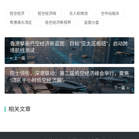
低空经济
低空经济网
无人机物流
空中出租车
粤港澳大湾区
低空经济新视界
监管沙盒
香港擘画低空经济新蓝图：目标“亚太区枢纽”，启动跨
境航线测试
上一篇
院士领衔，深港联动：第二届低空经济峰会举行，聚焦
“湾区半小时低空经济圈”
下一篇
相关文章