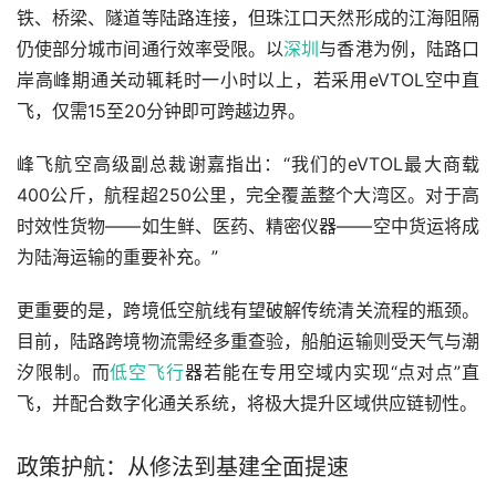
铁、桥梁、隧道等陆路连接，但珠江口天然形成的江海阻隔
仍使部分城市间通行效率受限。以
深圳
与香港为例，陆路口
岸高峰期通关动辄耗时一小时以上，若采用eVTOL空中直
飞，仅需15至20分钟即可跨越边界。
峰飞航空高级副总裁谢嘉指出：“我们的eVTOL最大商载
400公斤，航程超250公里，完全覆盖整个大湾区。对于高
时效性货物——如生鲜、医药、精密仪器——空中货运将成
为陆海运输的重要补充。”
更重要的是，跨境低空航线有望破解传统清关流程的瓶颈。
目前，陆路跨境物流需经多重查验，船舶运输则受天气与潮
汐限制。而
低空飞行
器若能在专用空域内实现“点对点”直
飞，并配合数字化通关系统，将极大提升区域供应链韧性。
政策护航：从修法到基建全面提速