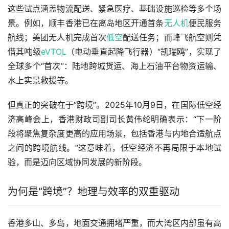
这些试点涵盖物流配送、紧急医疗、基础设施巡检等多个场
景。例如，顺丰香港已在离岛地区开通首条
无人机
便民服务
航线；美团无人机完成首次
低空
配送任务；而峰飞航空则凭
借其吨级
eVTOL
（电动垂直起降飞行器）“凯瑞鸥”，实现了
全球多个“首次”：陆地跨城货运、海上石油平台物资运输、
水上实景救援等。
但真正的突破在于“跨境”。2025年10月9日，在国际低空经
济高峰会上，香港财政司副司长黄伟纶明确表示：“下一阶
段将聚焦复杂度更高的应用场景，包括香港与内地合适航点
之间的跨境航线。”这意味着，低空经济不再局限于本地试
验，而是迈向区域协同发展的新阶段。
为何是“跨境”？地理与效率的双重驱动
香港多山、多岛，地面交通拥堵严重，而大湾区内部虽有高