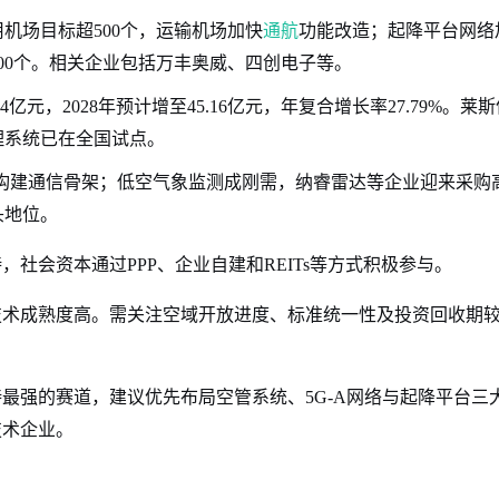
机场目标超500个，运输机场加快
通航
功能改造；起降平台网络
00个。相关企业包括万丰奥威、四创电子等。
4亿元，2028年预计增至45.16亿元，年复合增长率27.79%。莱
理系统已在全国试点。
构建通信骨架；低空气象监测成刚需，纳睿雷达等企业迎来采购
头地位。
社会资本通过PPP、企业自建和REITs等方式积极参与。
技术成熟度高。需关注空域开放进度、标准统一性及投资回收期
最强的赛道，建议优先布局空管系统、5G-A网络与起降平台三
技术企业。