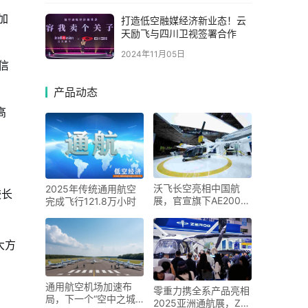
加
打造低空融媒经济新业态！云
天励飞与四川卫视签署合作
2024年11月05日
斯信
产品动态
高
沃飞长空亮相中国航
2025年传统通用航空
较长
展，官宣旗下AE200批
完成飞行121.8万小时
产构型
大方
通用航空机场加速布
零重力携全系产品亮相
局，下一个“空中之城”
2025亚洲通航展，ZG-