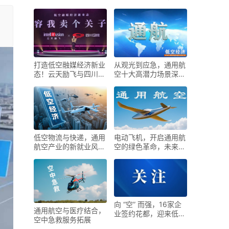
在哪里？
T6全球首发！
打造低空融媒经济新业
从观光到应急，通用航
态！云天励飞与四川卫
空十大高潜力场景深度
视签署合作
拆解
低空物流与快递，通用
电动飞机，开启通用航
航空产业的新就业风口
空的绿色革命，未来已
来了
来！
向 “空” 而强，16家企
通用航空与医疗结合，
业签约花都，迎来低空
空中急救服务拓展
经济新机遇！