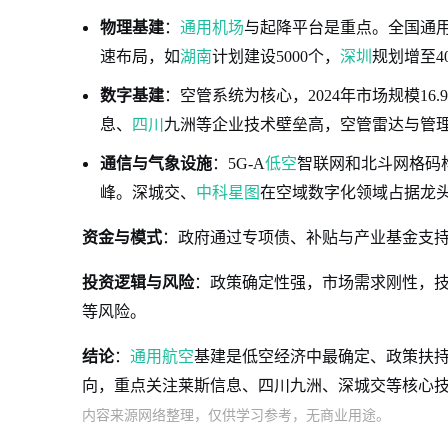
物理基建
：
通用机场
与起降平台是重点。全国通用
速布局，如
湖南
计划建设5000个，
深圳
规划增至4
数字基建
：空管系统为核心，2024年市场规模16.9
息、
四川
九洲等企业技术壁垒高，空管雷达与管
通信与气象设施
：5G-A
低空
智联网和北斗网格码
峰。深城交、
中科星图
在空域数字化领域占据龙
资金与模式
：政府通过专项债、补贴与产业基金支持，
投资逻辑与风险
：政策确定性强，市场需求刚性，
等风险。
结论
：
通用航空
基建是低空经济中最确定、政策扶持
向，重点关注莱斯信息、四川九洲、深城交等核心
内容来源网络整理，仅供学习参考，无商业用途。