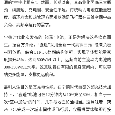
通的“空中出租车”。然而，长期以来，其商业化面临三大瓶
颈：续航短、充电慢、安全性不足。传统动力电池在能量密
度、循环寿命和热管理方面难以满足飞行器在三维空间中高
负荷、高频率运行的需求。
宁德时代此次发布的“骁遥”电池，正是为解决这些痛点而
生。据官方介绍，“骁遥”采用全新一代高镍三元+硅碳负极
材料体系，结合CTP 3.0麒麟结构创新，实现了体积能量密
度提升45%，达到500Wh/L以上，远超当前主流动力电池的
300-350Wh/L水平。这意味着在有限的机身空间内，可以容
纳更多能量，支撑更远航程。
最引人注目的是其充电性能。在宁德时代自研的超充技术加
持下，“骁遥”电池可在12分钟内从10%充至80%，相当于一
次“空中加油”的时间，几乎与地面加油相当。这意味着一架
eVTOL完成一次城市间往返飞行后，仅需短暂休整即可投