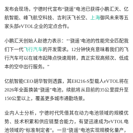
发布会现场，宁德时代宣布“骁遥”电池已获得小鹏汇天、亿
航智能、峰飞航空科技、吉利沃飞长空、
上海
御风未来等五
家头部eVTOL企业的定点合作。
小鹏汇天创始人赵德力表示：“‘骁遥’电池的性能完全匹配我
们下一代
飞行汽车
的开发需求。12分钟快充意味着我们的飞
行汽车可以在城市起降点快速周转，真正实现高频次、低成
本的空中出行服务。”
亿航智能CEO胡华智则透露，其EH216-S型载人eVTOL将在
2026年全面换装“骁遥”电池，续航将从目前的35公里提升至
150公里以上，覆盖更多城市通勤场景。
业内人士分析，宁德时代凭借其在动力电池领域的规模优
势、技术积累和供应链整合能力，有望迅速成为eVTOL电
池领域的“标准制定者”。一旦“骁遥”电池实现规模化量产，