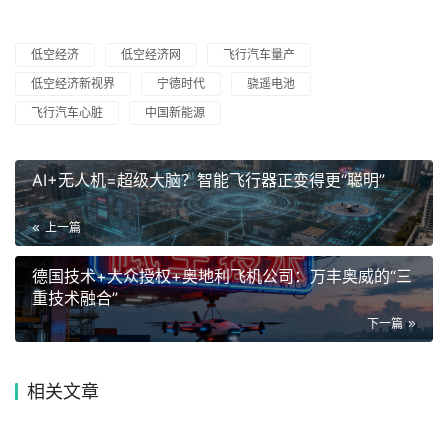
低空经济
低空经济网
飞行汽车量产
低空经济新视界
宁德时代
骁遥电池
飞行汽车心脏
中国新能源
AI+无人机=超级大脑？智能飞行器正变得更“聪明”
上一篇
德国技术+大众授权+奥地利飞机公司：万丰奥威的“三
重技术融合”
下一篇
相关文章