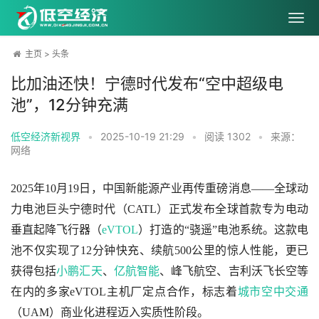
主页
>
头条
比加油还快！宁德时代发布“空中超级电
池”，12分钟充满
低空经济新视界
•
2025-10-19 21:29
•
阅读
1302
•
来源：
网络
2025年10月19日，中国新能源产业再传重磅消息——全球动
力电池巨头宁德时代（CATL）正式发布全球首款专为电动
垂直起降飞行器（
eVTOL
）打造的“骁遥”电池系统。这款电
池不仅实现了12分钟快充、续航500公里的惊人性能，更已
获得包括
小鹏汇天
、
亿航智能
、峰飞航空、吉利沃飞长空等
在内的多家eVTOL主机厂定点合作，标志着
城市空中交通
（UAM）商业化进程迈入实质性阶段。