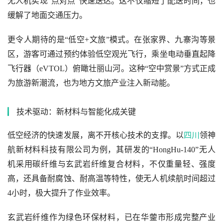
无人机实现“点对点”快速送达。这不仅缩短了配送时间，也
缓解了地面交通压力。
更令人期待的是“低空+文旅”模式。在张家界、九寨沟等景
区，游客可通过预约体验低空观光飞行，乘坐电动垂直起降
飞行器（eVTOL）俯瞰壮丽山河。这种“空中赏景”方式正成
为旅游新潮流，也为地方文旅产业注入新动能。
技术驱动：新材料与智能化成关键
低空经济的快速发展，离不开核心技术的支撑。以
四川
领神
航新材料科技有限公司为例，其研发的“HongHu-140”无人
机采用碳纤维与玄武岩纤维复合材料，不仅重量轻、强度
高，还具备耐腐蚀、耐高温等特性，使无人机续航时间超过
4小时，极大提升了作业效率。
玄武岩纤维作为绿色环保材料，已在华蓥市形成完整产业