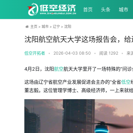
首页
头条
城市
主页
>
城市
>
辽宁
>
沈阳
沈阳航空航天大学这场报告会，给辽
低空开拓者
•
2026-04-03 08:50
•
阅读
1292
•
来
4月2日，沈阳
航空
航天大学里开了一场特殊的“问诊
这场由辽宁省航空产业发展促进会主办的“全省
低空
董志毅。这位管理学博士、高级经济师，一上来就给