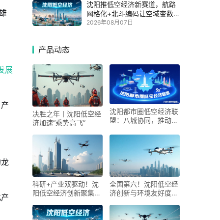
沈阳推低空经济新赛道，航路
雄
网格化+北斗编码让空域变数
字资产
2026年08月07日
产品动态
发展
、产
沈阳都市圈低空经济联
决胜之年丨沈阳低空经
盟：八城协同，推动区
济加速“乘势高飞”
域经济一体化发展
的龙
科研+产业双驱动！沈
全国第六！沈阳低空经
阳低空经济创新聚集度
济创新与环境友好度双
化产
冲进全国前六
优