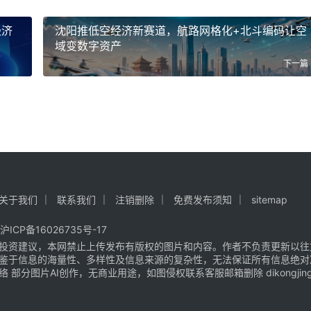
经济
沈阳推低空经济新赛道，航路网格化+北斗编码让空
域变数字资产
下一篇
关于我们
联系我们
注销删除
免费发布须知
sitemap
沪ICP备16026735号-17
投资建议，本网禁止上传发布有版权的图片和内容。作者不负责更新以往
鉴于信息的海量性、多样性及信息来源的复杂性，无法保证所有信息绝对
片AI创作，无商业用途，如图侵权联系客服邮箱删除 dikongjingji@