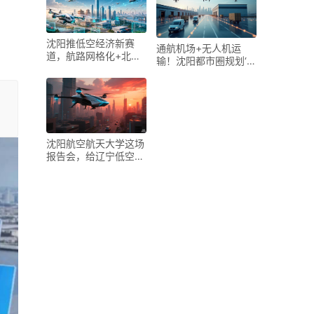
沈阳推低空经济新赛
通航机场+无人机运
道，航路网格化+北斗
输！沈阳都市圈规划‘一
编码让空域变数字资产
小时低空物流网’
沈阳航空航天大学这场
报告会，给辽宁低空经
济“把了脉”