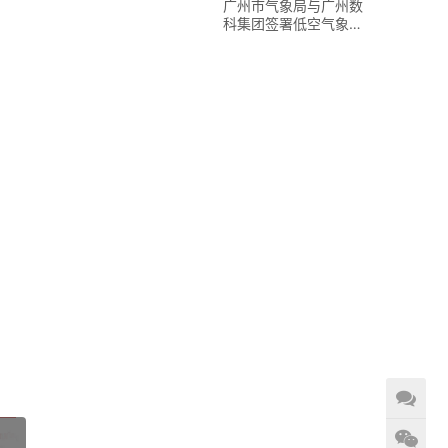
广州市气象局与广州数
科集团签署低空气象战
略合作协议并共建创新
实验站