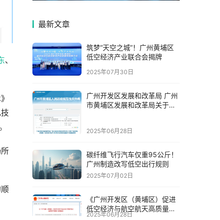
最新文章
筑梦“天空之城”！广州黄埔区
低空经济产业联合会揭牌
东
、
2025年07月30日
广州开发区发展和改革局 广州
术》
市黄埔区发展和改革局关于印
电技
发广州开发区（黄埔区）促进
低空经济与航空航天高
。
2025年06月28日
畅所
碳纤维飞行汽车仅重95公斤！
广州制造改写低空出行规则
2025年07月02日
的顺
《广州开发区（黄埔区）促进
低空经济与航空航天高质量发
2025年06月28日
展的若干措施》政策解读