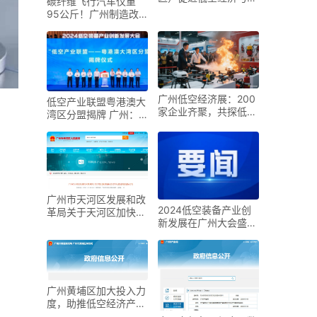
碳纤维飞行汽车仅重
空航天高质量发展的若
95公斤！广州制造改
干措施》政策解读
写低空出行规则
广州低空经济展：200
低空产业联盟粤港澳大
家企业齐聚，共探低空
湾区分盟揭牌 广州：
经济新方向
以立法为低空经济保驾
护航
广州市天河区发展和改
2024低空装备产业创
革局关于天河区加快发
新发展在广州大会盛大
展低空经济专题研究的
召开
招标公告
广州黄埔区加大投入力
度，助推低空经济产业
腾飞