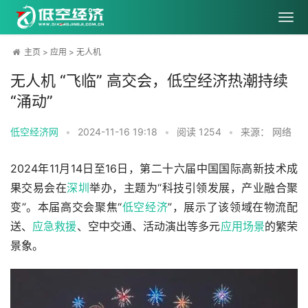
主页
>
应用
>
无人机
无人机 “飞临” 高交会，低空经济热潮持续
“涌动”
低空经济网
•
2024-11-16 19:18
•
阅读
1254
•
来源： 网络
2024年11月14日至16日，第二十六届中国国际高新技术成
果交易会在
深圳
举办，主题为“科技引领发展，产业融合聚
变”。本届高交会聚焦“
低空经济
”，展示了该领域在物流配
送、
应急救援
、空中交通、活动演出等多元
应用场景
的繁荣
景象。