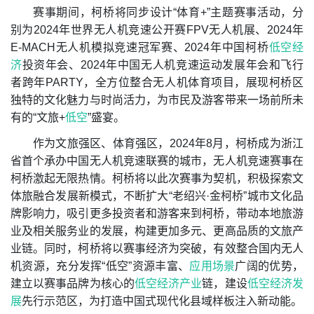
赛事期间，柯桥将同步设计“体育+”主题赛事活动，分
别为2024年世界无人机竞速公开赛FPV无人机展、2024年
E-MACH无人机模拟竞速冠军赛、2024年中国柯桥
低空经
济
投资年会、2024年中国无人机竞速运动发展年会和飞行
者跨年PARTY，全方位整合无人机体育项目，展现柯桥区
独特的文化魅力与时尚活力，为市民及游客带来一场前所未
有的“文旅+
低空
”盛宴。
作为文旅强区、体育强区，2024年8月，柯桥成为浙江
省首个承办中国无人机竞速联赛的城市，无人机竞速赛事在
柯桥激起无限热情。柯桥将以此次赛事为契机，积极探索文
体旅融合发展新模式，不断扩大“老绍兴·金柯桥”城市文化品
牌影响力，吸引更多投资者和游客来到柯桥，带动本地旅游
业及相关服务业的发展，构建更加多元、更高品质的文旅产
业链。同时，柯桥将以赛事经济为突破，有效整合国内无人
机资源，充分发挥“低空”资源丰富、
应用场景
广阔的优势，
建立以赛事品牌为核心的
低空经济产业
链，建设
低空经济发
展
先行示范区，为打造中国式现代化县域样板注入新动能。