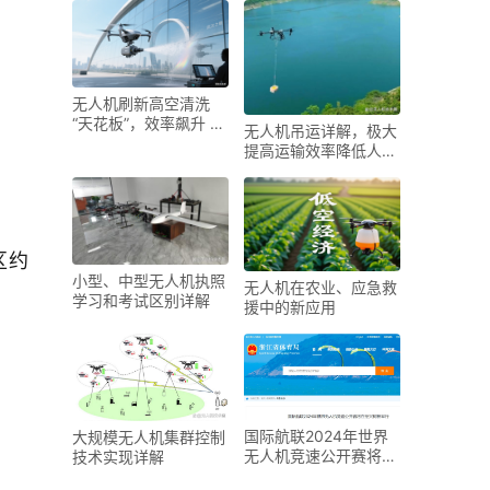
无人机刷新高空清洗
“天花板”，效率飙升 20
无人机吊运详解，极大
倍！
提高运输效率降低人工
成本
区约
小型、中型无人机执照
无人机在农业、应急救
学习和考试区别详解
援中的新应用
国际航联2024年世界
大规模无人机集群控制
无人机竞速公开赛将在
技术实现详解
绍兴柯桥举行