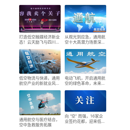
在哪里？
T6全球首发！
打造低空融媒经济新业
从观光到应急，通用航
态！云天励飞与四川卫
空十大高潜力场景深度
视签署合作
拆解
低空物流与快递，通用
电动飞机，开启通用航
航空产业的新就业风口
空的绿色革命，未来已
来了
来！
向 “空” 而强，16家企
通用航空与医疗结合，
业签约花都，迎来低空
空中急救服务拓展
经济新机遇！