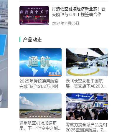
打造低空融媒经济新业态！云
天励飞与四川卫视签署合作
2024年11月05日
产品动态
沃飞长空亮相中国航
2025年传统通用航空
展，官宣旗下AE200批
完成飞行121.8万小时
产构型
通用航空机场加速布
零重力携全系产品亮相
局，下一个“空中之城”
2025亚洲通航展，ZG-