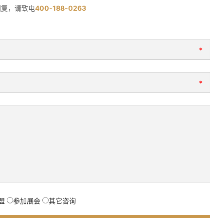
回复，请致电
400-188-0263
*
*
盟
参加展会
其它咨询