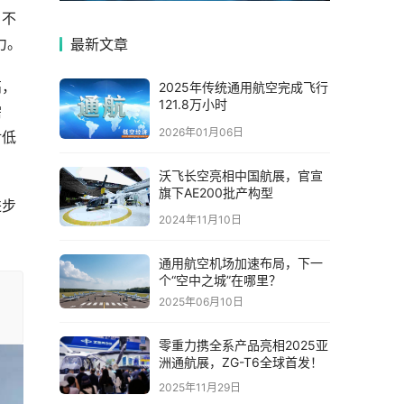
，不
力。
最新文章
高，
2025年传统通用航空完成飞行
121.8万小时
需
2026年01月06日
对低
沃飞长空亮相中国航展，官宣
旗下AE200批产构型
进步
2024年11月10日
通用航空机场加速布局，下一
个“空中之城”在哪里？
2025年06月10日
零重力携全系产品亮相2025亚
洲通航展，ZG-T6全球首发！
2025年11月29日