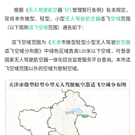
根据《
无人驾驶
航空
器
飞行
管理暂行条例》有关规定，
现将本市微型、轻型、小型
无人驾驶航空器
适飞
空域
范围
（以下简称
适飞空域
范围）通告如下：
     适飞空域范围为《
天津
市微型轻型小型无人驾驶
航空器
适飞空域分布图》中绿色区域真高120米以下空域，可登录
国家无人驾驶航空器一体化综合监管服务平台查询。本市适
飞空域范围以外的空域为管制空域。