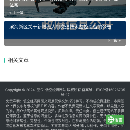
体系
上一篇
滨海新区关于新增无人机交通技术监控设备的公告
下一篇
相关文章
Copyright © 2024-至今. 低空经济网站 版权所有 备案号：
沪ICP备16026735
号-17
免责声明：低空经济网图文观点仅供交流探讨学习，不构成投资建议，本网禁
止上传发布有版权的图片和内容。作者不负责更新以往文章观点，以最新文章
为准。用户依网站其他观点投资，风险自担，责任自负，低空经济网站不承担
任何责任。鉴于信息的海量性、多样性及信息来源的复杂性，无法保证所有信
语言
息绝对准确性、完整性、合法性或及时性。在参与展会活动前，务必与组织方
或信息发布者再次核实确认。图文来源网络 部分图片AI创作，无商业用途，如