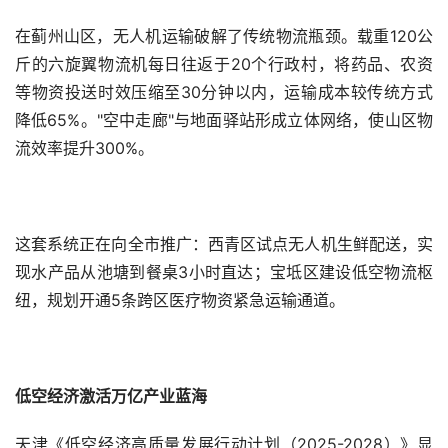
在蓟州山区，无人机运输破解了传统物流瓶颈。载重120公
斤的六旋翼物流机每日往返于20个行政村，将药品、农资
等物资投送时效压缩至30分钟以内，运输成本较传统方式
降低65%。"空中走廊"与地面驿站形成立体网络，使山区物
流效率提升300%。
这套系统正在向全市推广：西青区试点无人机生鲜配送，实
现水产品从池塘到餐桌3小时直达；宝坻区建设低空物流枢
纽，规划开通5条跨区医疗物资紧急运输通道。
低空经济激活万亿产业蓝海
天津《低空经济高质量发展行动计划（2025-2028）》显