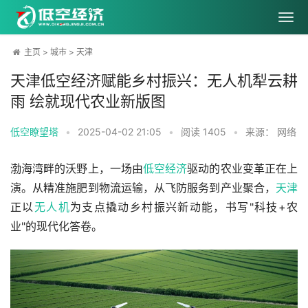
主页
>
城市
>
天津
天津低空经济赋能乡村振兴：无人机犁云耕
雨 绘就现代农业新版图
低空瞭望塔
•
2025-04-02 21:05
•
阅读
1405
•
来源： 网络
渤海湾畔的沃野上，一场由
低空经济
驱动的农业变革正在上
演。从精准施肥到物流运输，从飞防服务到产业聚合，
天津
正以
无人机
为支点撬动乡村振兴新动能，书写"科技+农
业"的现代化答卷。