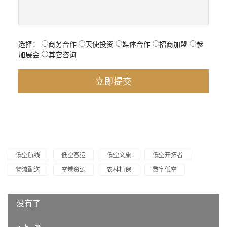
选择：
商务合作
天使投资
媒体合作
招商加盟
参
加展会
其它咨询
低空航线
低空客运
低空文旅
低空开拓者
物流配送
空域资源
农林植保
数字低空
没有了