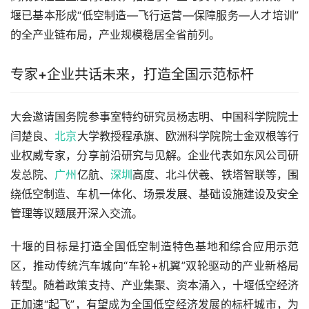
堰已基本形成“低空制造—飞行运营—保障服务—人才培训”
的全产业链布局，产业规模稳居全省前列。
专家+企业共话未来，打造全国示范标杆
大会邀请国务院参事室特约研究员杨志明、中国科学院院士
闫楚良、
北京
大学教授程承旗、欧洲科学院院士金双根等行
业权威专家，分享前沿研究与见解。企业代表如东风公司研
发总院、
广州
亿航、
深圳
高度、北斗伏羲、铁塔智联等，围
绕低空制造、车机一体化、场景发展、基础设施建设及安全
管理等议题展开深入交流。
十堰的目标是打造全国低空制造特色基地和综合应用示范
区，推动传统汽车城向“车轮+机翼”双轮驱动的产业新格局
转型。随着政策支持、产业集聚、资本涌入，十堰低空经济
正加速“起飞”，有望成为全国低空经济发展的标杆城市，为