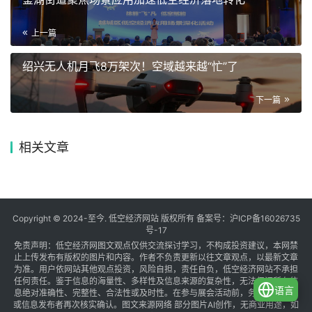
上一篇
绍兴无人机月飞8万架次！空域越来越“忙”了
下一篇
相关文章
Copyright © 2024-至今. 低空经济网站 版权所有 备案号：
沪ICP备16026735
号-17
免责声明：低空经济网图文观点仅供交流探讨学习，不构成投资建议，本网禁
止上传发布有版权的图片和内容。作者不负责更新以往文章观点，以最新文章
为准。用户依网站其他观点投资，风险自担，责任自负，低空经济网站不承担
任何责任。鉴于信息的海量性、多样性及信息来源的复杂性，无法保证所有信
语言
息绝对准确性、完整性、合法性或及时性。在参与展会活动前，务必与组织方
或信息发布者再次核实确认。图文来源网络 部分图片AI创作，无商业用途，如