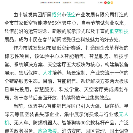
由市城发集团所属
绍兴
市
低空
产业发展有限公司打造的
全市首家低空智能装备5S体验中心，自春节前试营业以来，
凭借前沿的运营理念、新颖的展示形式以及丰富的
低空科技
展品，成为市民在春节期间感受低空科技魅力的好去处。
作为市城发集团布局低空新赛道、打造国企改革样板的
标志性项目，该体验中心以智能销售、智慧服务、科技学
堂、系统解决方案、天空客厅五大板块为核心，构建集装备
展示、售后保障、
人才
培养、场景定制、产业交流于一体的
全链路服务生态。目前，智能销售、系统解决方案两大板块
已率先投用，智慧服务、科技学堂、天空客厅完成规划布
局，将于春节后全面开放，持续释放产业集聚效应。
当前，体验中心智能销售展区已引入大疆、极客桥、星
际云等低空装备头部企业，集中展示消费级与行业级
无人
机
、无人车、防爆机器人、智能狗等30余款标杆产品，广泛
覆盖政务服务、
应急救援
、消防安防、园区管理、国土调查