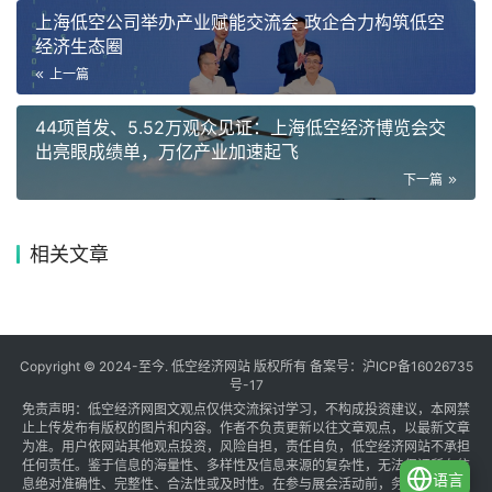
上海低空公司举办产业赋能交流会 政企合力构筑低空
经济生态圈
上一篇
44项首发、5.52万观众见证：上海低空经济博览会交
出亮眼成绩单，万亿产业加速起飞
下一篇
相关文章
Copyright © 2024-至今. 低空经济网站 版权所有 备案号：
沪ICP备16026735
号-17
免责声明：低空经济网图文观点仅供交流探讨学习，不构成投资建议，本网禁
止上传发布有版权的图片和内容。作者不负责更新以往文章观点，以最新文章
为准。用户依网站其他观点投资，风险自担，责任自负，低空经济网站不承担
任何责任。鉴于信息的海量性、多样性及信息来源的复杂性，无法保证所有信
语言
息绝对准确性、完整性、合法性或及时性。在参与展会活动前，务必与组织方