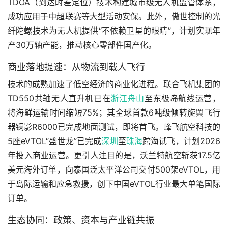
TDOA（到达时差定位）技术构建城市级无人机监管体系，
成功应用于中超联赛等大型活动安保。此外，傲世控制的光
纤陀螺技术为无人机提供“不依赖卫星的眼睛”，计划实现年
产30万轴产能，推动核心零部件国产化。
商业落地提速：从物流到载人飞行
技术的成熟加速了低空经济的商业化进程。联合飞机集团的
TD550共轴无人直升机已在
浙江
舟山
至东极岛航线运营，
将海鲜运输时间缩短75%；其全球首款6吨级倾转旋翼飞行
器镧影R6000已完成地面测试，即将首飞。峰飞航空科技的
5座eVTOL“盛世龙”已完成
深圳
至
珠海
跨海试飞，计划2026
年投入商业运营。更引人注目的是，沃兰特航空斩获17.5亿
美元海外订单，向泰国泛太平洋公司交付500架eVTOL，用
于岛际运输和应急救援，创下中国eVTOL行业最大单笔国际
订单。
生态协同：政策、资本与产业链共振