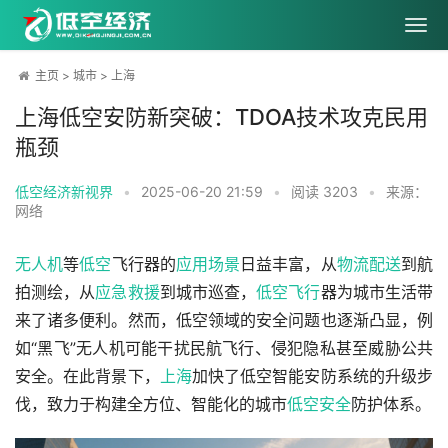
主页
>
城市
>
上海
上海低空安防新突破：TDOA技术攻克民用
瓶颈
低空经济新视界
•
2025-06-20 21:59
•
阅读
3203
•
来源：
网络
无人机
等
低空
飞行器的
应用场景
日益丰富，从
物流配送
到航
拍测绘，从
应急救援
到城市巡查，
低空飞行
器为城市生活带
来了诸多便利。然而，低空领域的安全问题也逐渐凸显，例
如“黑飞”无人机可能干扰民航飞行、侵犯隐私甚至威胁公共
安全。在此背景下，
上海
加快了低空智能安防系统的升级步
伐，致力于构建全方位、智能化的城市
低空安全
防护体系。