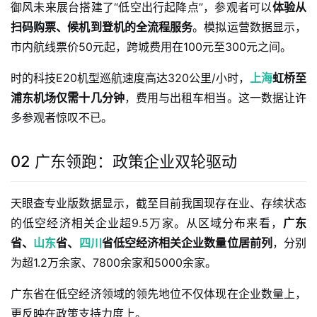
御风未来展台搭建了“低空出行起降点”，参观者可以
体验从
扫码购票、候机到登机的全流程服务
。模拟运营数据显示，
市内航线票价50元起，跨城费用在100元至300元之间。
时的科技E20机型巡航速度高达320公里/小时，
上海
虹桥至
浦东机场仅需十几分钟
，费用与出租车相当。这一数据让许
多参观者惊叹不已。
02 广东领跑：政策企业双轮驱动
天眼查专业版数据显示，截至目前我国现存在业、存续状态
的低空经济相关企业超9.5万家。从区域分布来看，
广东
省、
山东
省、
四川
省低空经济相关企业数量位居前列
，分别
为超1.2万余家、7800余家和5000余家。
广东省在低空经济领域的领先地位不仅体现在企业数量上，
更反映在政策支持力度上。