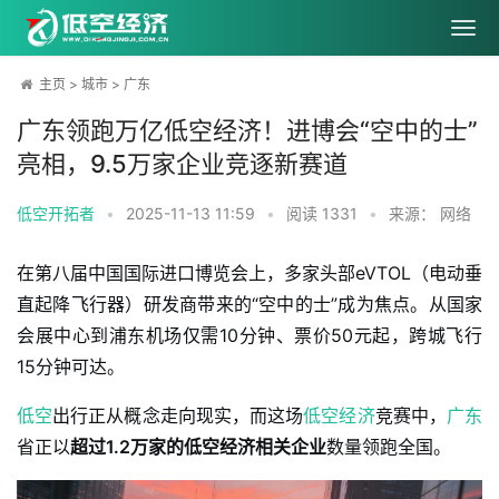
主页
>
城市
>
广东
广东领跑万亿低空经济！进博会“空中的士”
亮相，9.5万家企业竞逐新赛道
低空开拓者
•
2025-11-13 11:59
•
阅读
1331
•
来源： 网络
在第八届中国国际进口博览会上，多家头部eVTOL（电动垂
直起降飞行器）研发商带来的“空中的士”成为焦点。从国家
会展中心到浦东机场仅需10分钟、票价50元起，跨城飞行
15分钟可达。
低空
出行正从概念走向现实，而这场
低空经济
竞赛中，
广东
省正以
超过1.2万家的低空经济相关企业
数量领跑全国。