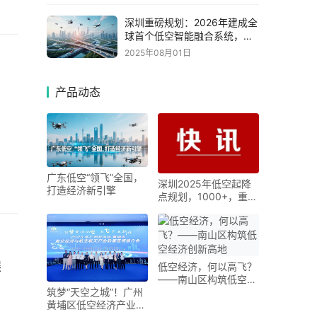
深圳重磅规划：2026年建成全
球首个低空智能融合系统，剑
指"全球低空经济第一城"
2025年08月01日
产品动态
广东低空“领飞”全国，
深圳2025年低空起降
打造经济新引擎
点规划，1000+，重塑
城市交通
展
低空经济，何以高飞？
——南山区构筑低空经
筑梦“天空之城”！广州
济创新高地
黄埔区低空经济产业联