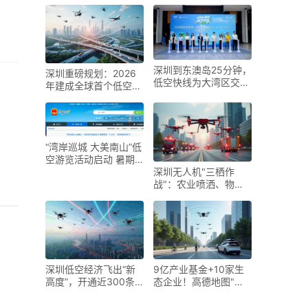
合会揭牌
深圳到东澳岛25分钟，
深圳重磅规划：2026
低空快线为大湾区交通
年建成全球首个低空智
发展按下“快进键”
能融合系统，剑指"全
球低空经济第一城"
“湾岸巡城 大美南山”低
空游览活动启动 暑期
畅享“Cityfly” 现场领券
深圳无人机"三栖作
即刻飞
战"：农业喷洒、物流
配送、应急救援全覆盖
深圳低空经济飞出“新
9亿产业基金+10家生
高度”，开通近300条
态企业！高德地图"空
无人机航线
中版"落地深圳龙岗