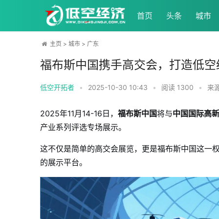
首页
头条
城市
主页
>
城市
>
广东
福布斯中国携手高交会，打造低空
低空开拓者
•
2025-10-30 10:43
•
阅读
1300
•
来
2025年11月14-16日，
福布斯中国
将与
中国国际高
产业系列评选专场展示。
这不仅是简单的高交会展览，更是福布斯中国这一
的展示平台。