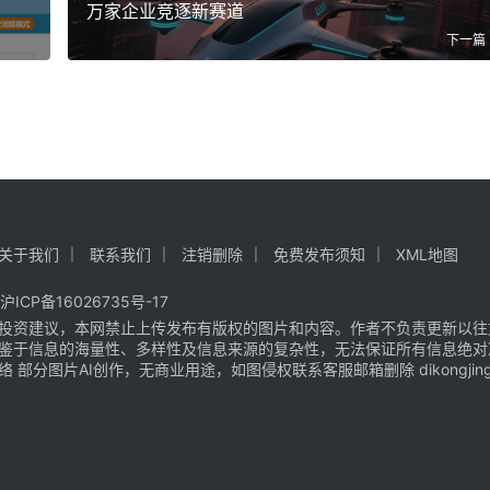
万家企业竞逐新赛道
下一篇
关于我们
联系我们
注销删除
免费发布须知
XML地图
沪ICP备16026735号-17
投资建议，本网禁止上传发布有版权的图片和内容。作者不负责更新以往
鉴于信息的海量性、多样性及信息来源的复杂性，无法保证所有信息绝对
片AI创作，无商业用途，如图侵权联系客服邮箱删除 dikongjingji@