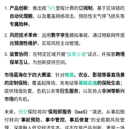
产品创新
：推出按
飞行
里程计费的
订阅制
、基于区块链的
自动化理赔
，以及覆盖网络攻击、预防性天气停飞损失等
专属险种
。
风控技术革命
：运用
数字孪生
模拟事故、通过物联网传感
器
预测性维护
，实现风险主动管理。
监管协同
：在特定区域开展“
监管沙盒
”试点，并探索
跨境
保单互认
，为创新提供空间。
市场蓝海在于四大赛道
：针对
物流
、农业、影视等垂直场景
的定制保险
；覆盖起降场、充电站等
基础设施
的保险生态
；
提供残值处置、危机公关等
衍生服务
；以及抢占
非洲等新兴
市场
的先机。
未来，
低空
保险将向“
保险即服务（IaaS）
”演进，从事后赔
付转向“
事前预防、事中管控、事后修复
”的全周期风险管
理，深度融入低空经济生态。这不仅是产品创新，更是一场