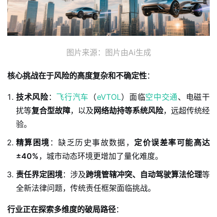
图片来源：图片由Ai生成
核心挑战在于风险的高度复杂和不确定性
：
技术风险
：
飞行汽车
（
eVTOL
）面临
空中交通
、电磁干
扰等
复合型故障
，以及
网络劫持等系统风险
，远超传统经
验。
精算困境
：缺乏历史事故数据，
定价误差率可能高达
±40%
，城市动态环境更增加了量化难度。
责任界定困境
：涉及
跨境管辖冲突、自动驾驶算法伦理
等
全新法律问题，传统责任框架面临挑战。
行业正在探索多维度的破局路径
：