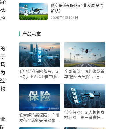
核心
低空保险如何为产业发展保驾
生命
护航？
风险
2025年06月04日
产品动态
次的
处于
输场
低空经济保险蓝海，无
全国首创！深圳签发首
也为
人机、EVTOL催生哪些
单“低空天气保”，低空
低空
新险种？
经济风险防控迈入智能
时代
的构
低空保险：无人机机身
低空经济新保障：广州
损坏险、第三者责任险
企业
发布全球领先保险服务
成主流
体系
提