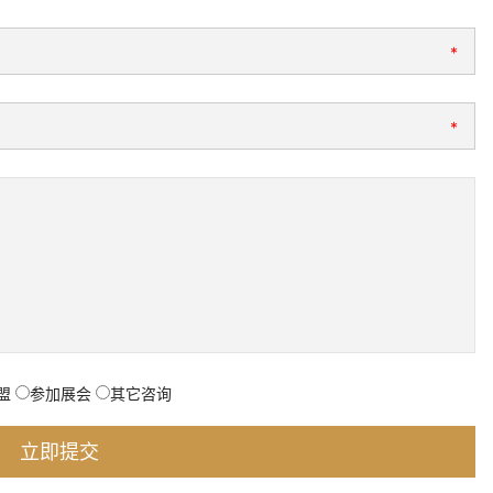
*
*
盟
参加展会
其它咨询