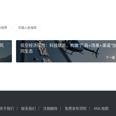
新视界
中国人民保险
风
低空经济保险：科技赋能，构建“厂商+场景+渠道”
同生态
下一篇
关于我们
联系我们
注销删除
免费发布须知
XML地图