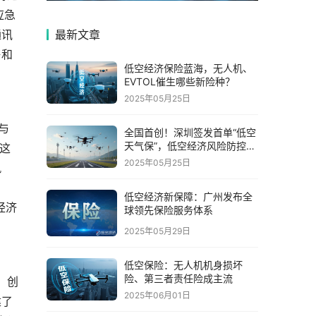
应急
通讯
最新文章
售和
低空经济保险蓝海，无人机、
EVTOL催生哪些新险种？
2025年05月25日
与
全国首创！深圳签发首单“低空
天气保”，低空经济风险防控迈
。这
入智能时代
2025年05月25日
风
低空经济新保障：广州发布全
经济
球领先保险服务体系
2025年05月29日
低空保险：无人机机身损坏
险、第三者责任险成主流
，创
2025年06月01日
建了