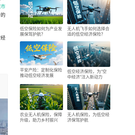
城市
济的
低空保险如何为产业发
无人机飞手如何选择合
展保驾护航？
适的低空经济保险？
空经
平安产险：定制化保险
低空经济保险，为“空
推动低空经济发展
中经济”注入新动力
农业无人机保险，保障
无人机保险，为低空经
升级，助力乡村振兴
济保驾护航