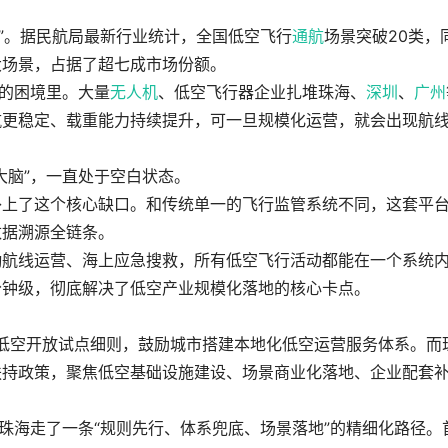
期”。据民航局最新行业统计，全国低空飞行
通航
场景突破20类，
大场景，占据了超七成市场份额。
”的困境里。大量
无人机
、低空飞行器企业扎堆珠海、
深圳
、
广州
航更稳定、载重能力持续提升，可一旦规模化运营，就会出现航
大脑”，一直处于空白状态。
补上了这个核心缺口。和传统单一的飞行监管系统不同，这套平
数据溯源全链条。
勤航线运营、海上应急搜救，所有低空飞行活动都能在一个系统
分钟级，彻底解决了低空产业规模化落地的核心卡点。
域低空开放试点细则，鼓励城市搭建本地化低空运营服务体系。而
扶持政策，聚焦低空基础设施建设、场景商业化落地、企业配套
，珠海走了一条“规则先行、体系兜底、场景落地”的精细化路径。