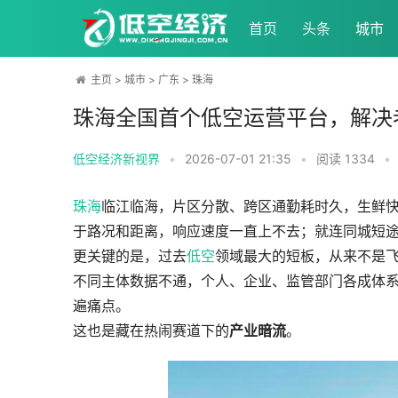
首页
头条
城市
主页
>
城市
>
广东
>
珠海
珠海全国首个低空运营平台，解决
低空经济新视界
•
2026-07-01 21:35
•
阅读
1334
•
珠海
临江临海，片区分散、跨区通勤耗时久，生鲜
于路况和距离，响应速度一直上不去；就连同城短
更关键的是，过去
低空
领域最大的短板，从来不是飞
不同主体数据不通，个人、企业、监管部门各成体
遍痛点。
这也是藏在热闹赛道下的
产业暗流
。