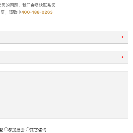
交您的问题，我们会尽快联系您
回复，请致电
400-188-0263
*
*
盟
参加展会
其它咨询