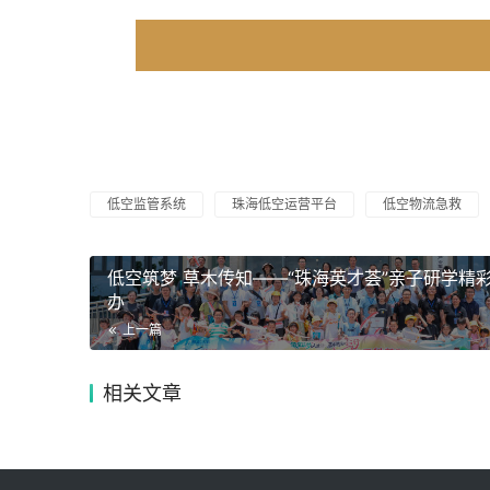
低空监管系统
珠海低空运营平台
低空物流急救
低空筑梦 草木传知——“珠海英才荟”亲子研学精
办
上一篇
相关文章