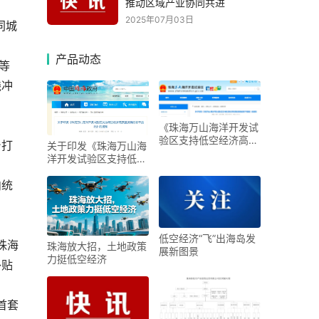
推动区域产业协同共进
2025年07月03日
同城
产品动态
等
线冲
《珠海万山海洋开发试
验区支持低空经济高质
台打
关于印发《珠海万山海
量发展的若干措施》政
洋开发试验区支持低空
策解读
经济高质量发展的若干
措施》的通知
内统
低空经济“飞”出海岛发
珠海
珠海放大招，土地政策
展新图景
力挺低空经济
补贴
首套