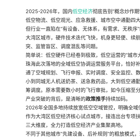
2025-2026年，国内
低空经济
彻底告别“概念炒作
低空物流、低空观光、应急救援、城市空中通勤四
但行业一直陷在“有设备、无体系，有需求、无秩序
大湾区城市，硬件技术迭代飞快，机身更轻便、续
突、监管盲区、调度混乱等问题。
简单说：低空硬件已经卷到极致，低空运营的“城市
珠海此次落地的全域低空协调运营服务平台，恰好
通了空域规划、飞行申报、实时调度、安全监控、
小到同城无人机送奶茶、送急救药品，大到低空通
筹调度。原本需要数小时的飞行审批，如今压缩至
产业突破的背后，是清晰的
政策推手
持续加码。
2026年全国多地持续放宽低空空域管控，明确全
作为大湾区低空经济核心试点城市，接连出台专项
三大维度，全力打造低空经济产业集聚高地。
不同于其他城市“先建设备、后补规则”的粗放模式