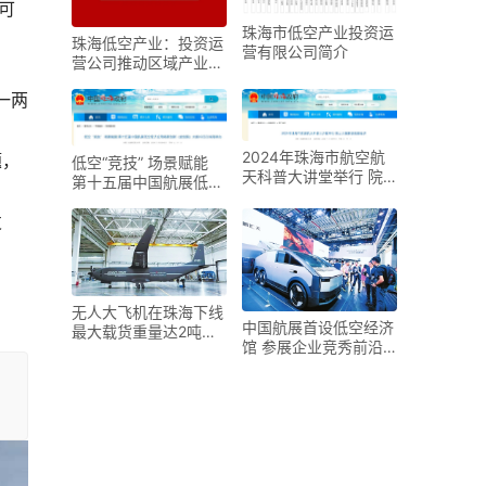
可
珠海市低空产业投资运
珠海低空产业：投资运
营有限公司简介
营公司推动区域产业协
同共进
一两
2024年珠海市航空航
题，
低空“竞技” 场景赋能
天科普大讲堂举行 院
第十五届中国航展低空
士大咖解读低空经济
经济应用场景创新（金
发
创奖）大赛10日在珠海
举办
无人大飞机在珠海下线
中国航展首设低空经济
最大载货重量达2吨，
馆 参展企业竞秀前沿
有望填补低空物流大载
技术成果
重运力空白