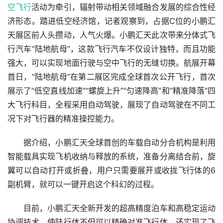
空飞行
活动为牵引，辐射带动相关领域融合发展的综合性经
济形态。踏进低空经济馆，记者观察到，占据C位的小鹏汇
天展区前人头攒动，人气火爆。小鹏汇天此次带来分体式飞
行汽车“陆地航母”，这款飞行汽车不仅设计独特，而且功能
强大，可以实现地面行驶与空中飞行的无缝切换。航展开幕
首日，“陆地航母”在第二展区完成全球首次公开飞行，首次
展示了“低空直线加速”“螺旋上升”“匀速降高”和“精准降落”四
大飞行科目，全程采用自动驾驶，展现了自动驾驶在不同工
况下对飞行器的精准操控能力。
　　据介绍，小鹏汇天全球首创的车载自动分合机构是利用
智能载具实现飞机收纳与释放的系统，准备分离结合前，旋
翼可以自动打开或折叠，用户只需要展开或收拢飞行体的6
副机臂，就可以一键开启这个科幻的过程。
　　目前，小鹏汇天全新开发的超高精度泊车和高稳定运动
协调技术，使陆行体不但可以精确对准飞行体，还实现了飞