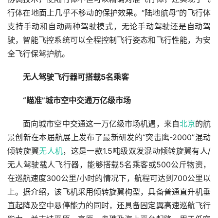
行体在地面上几乎不移动的保护效果。“陆地航母”的飞行体
支持手动和自动两种驾驶模式，无论手动驾驶还是自动驾
驶，智能飞控系统可以全程控制飞行姿态和飞行性能，为安
全飞行保驾护航。
无人驾驶飞行器可搭载5名乘客
　　“瞄准”城市空中交通万亿级市场
　　面向城市空中交通这一万亿级市场机遇，来自
北京
的航
景创新在本届航展上发布了最新研发的“突击鹰-2000”混动
倾转旋翼
无人机
，这是一款1.5吨级双发混动倾转旋翼有人/
无人驾驶载人飞行器，能够搭载5名乘客或500公斤物资，
在巡航速度300公里/小时的情况下，航程可达到700公里以
上。据介绍，该飞机采用倾转旋翼构型，具备普通直升机垂
直起降及空中悬停能力的同时，还具备固定翼高速巡航飞行