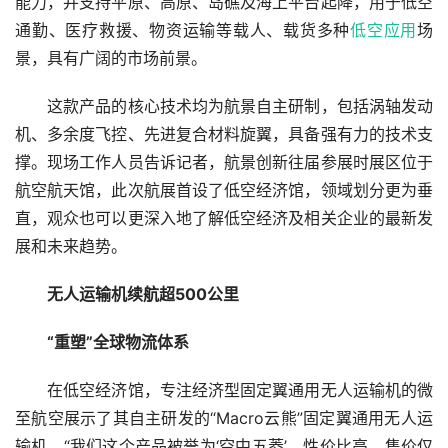
能力，并支持平原、高原、岛礁及海上平台起降，用于低空
通勤、医疗救援、物资运输等载人、载货多种
低空应用
场
景，具有广阔的市场前景。
　　这款产品的核心技术均为航景自主研制，包括涡轴发动
机、多余度飞控、先进复合材料旋翼，具备强有力的技术支
撑。现场工作人员告诉记者，航景创新往届参展时展区位于
航空航天馆，此次航展首设了低空经济馆，领域划分更为垂
直，观众也可以更深入地了解低空经济及相关企业的最新发
展和未来趋势。
无人运输机续航超500公里
　　“重塑”全球物流体系
　　在低空经济馆，专注经济型固定翼通用无人运输机的微
至航空展示了其自主研发的“Macro云熊”固定翼通用无人运
输机，“我们这个产品被誉为‘空中五菱’，性价比高，售价仅