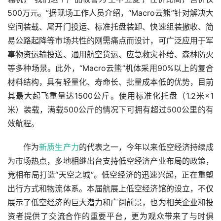
500万元。”据现场工作人员介绍，“Macro云熊”针对解决大
空间装载、尾开门投运、标准托盘装卸、快速组装撤收、简
易公路起降等市场共性的刚需痛点而设计，可广泛应用于军
事物资运输投送、通用航空货运、应急救灾补给、森林防火
等多种场景。此外，“Macro云熊”机体采用90%以上的复合
材料结构，具有轻量化、寿命长、批量成本低的优势，目前
其最大起飞重量达1500公斤。使用标准化托盘（1.2米×1
米）装载，满载500公斤的情况下可拥有超过500公里的有
效航程。
　　作为
新质生产力
的代表之一，今年以来低空经济持续成
为市场热点，多地相继出台支持低空经济产业布局的政策，
竞相布局打造“天空之城”。低空经济的迅速兴起，正在重塑
出行方式和物流体系。本届航展上低空经济馆的设立，不仅
展示了低空经济的巨大潜力和广阔前景，也为相关企业和投
资者提供了交流合作的重要平台，更为观众带来了与时俱