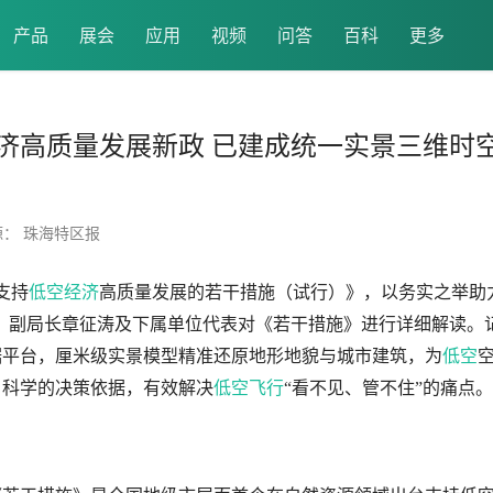
产品
展会
应用
视频
问答
百科
更多
济高质量发展新政 已建成统一实景三维时
源： 珠海特区报
支持
低空经济
高质量发展的若干措施（试行）》，以务实之举助
会，副局长章征涛及下属单位代表对《若干措施》进行详细解读。
据平台，厘米级实景模型精准还原地形地貌与城市建筑，为
低空
、科学的决策依据，有效解决
低空飞行
“看不见、管不住”的痛点。