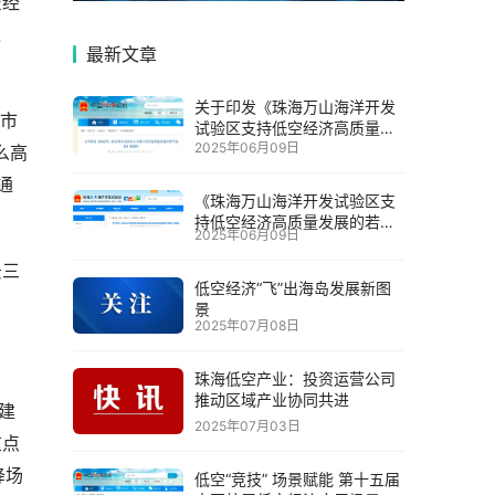
空经
之
最新文章
关于印发《珠海万山海洋开发
。市
试验区支持低空经济高质量发
2025年06月09日
展的若干措施》的通知
么高
通
《珠海万山海洋开发试验区支
持低空经济高质量发展的若干
2025年06月09日
措施》政策解读
景三
低空经济“飞”出海岛发展新图
景
2025年07月08日
珠海低空产业：投资运营公司
推动区域产业协同共进
建
2025年07月03日
重点
降场
低空“竞技” 场景赋能 第十五届