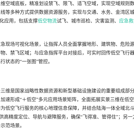
三维空域底板，精准划设禁飞、限飞、适飞空域，实现空域规则
离线等多种方式提供数据资源服务，实现与交通、水务、金湾区
化应用，包括支撑
低空物流
试飞、城市巡检、灾害监测、
应急救
应急现场可视化场景，让指挥人员全面掌握地形、建筑物、危险
碍物、禁飞区域；与应急指挥平台对接后，可实时回传低空飞行
行状态的“一张图”管控。
景三维是国家战略性数据资源和新型基础设施建设的重要组成部
加速形成“＋低空”多元应用场景矩阵，全面拓展实景三维在低
作为低空飞行服务的核心地理信息保障，并结合陆海一体全域北
提供高精度定位、导航与避障服务，确保“飞得准、管得住”；另一
务示范场景。