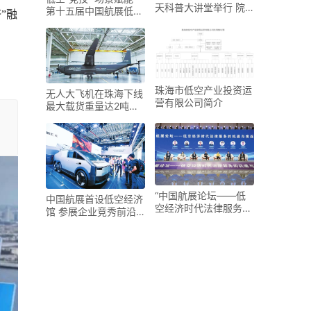
天科普大讲堂举行 院
第十五届中国航展低空
”融
士大咖解读低空经济
经济应用场景创新（金
。
创奖）大赛10日在珠海
举办
珠海市低空产业投资运
无人大飞机在珠海下线
营有限公司简介
最大载货重量达2吨，
有望填补低空物流大载
重运力空白
“中国航展论坛——低
中国航展首设低空经济
空经济时代法律服务的
馆 参展企业竞秀前沿
机遇与挑战”圆桌论坛
技术成果
举行 助力珠海低空经
济高质量发展