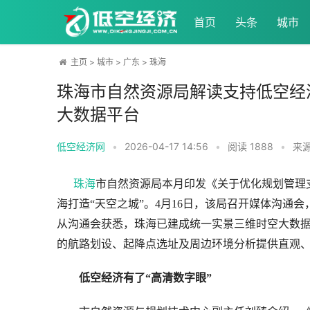
首页
头条
城市
主页
>
城市
>
广东
>
珠海
珠海市自然资源局解读支持低空经
大数据平台
低空经济网
•
2026-04-17 14:56
•
阅读
1888
•
来
珠海
市自然资源局本月印发《关于优化规划管理
海打造“天空之城”。4月16日，该局召开媒体沟通
从沟通会获悉，珠海已建成统一实景三维时空大数
的航路划设、起降点选址及周边环境分析提供直观
低空经济有了“高清数字眼”