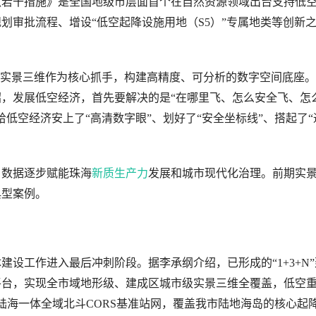
《若干措施》是全国地级市层面首个在自然资源领域出台支持低
划审批流程、增设“低空起降设施用地（S5）”专属地类等创新
将实景三维作为核心抓手，构建高精度、可分析的数字空间底座
，发展低空经济，首先要解决的是“在哪里飞、怎么安全飞、怎
低空经济安上了“高清数字眼”、划好了“安全坐标线”、搭起了“
，数据逐步赋能珠海
新质生产力
发展和城市现代化治理。前期实
典型案例。
设工作进入最后冲刺阶段。据李承纲介绍，已形成的“1+3+N”
平台，实现全市域地形级、建成区城市级实景三维全覆盖，低空
陆海一体全域北斗CORS基准站网，覆盖我市陆地海岛的核心起