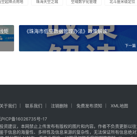
低空起降点用地
珠海天空之城
空域数字化管理
北斗厘米级定位
线矩
《珠海市低空数据管理办法》政策解读
下一篇
关于我们
联系我们
注销删除
免费发布须知
XML地图
沪ICP备16026735号-17
投资建议，本网禁止上传发布有版权的图片和内容。作者不负责更新以往
鉴于信息的海量性、多样性及信息来源的复杂性，无法保证所有信息绝对