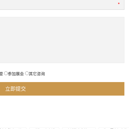
*
盟
参加展会
其它咨询