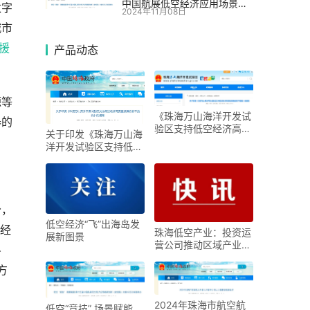
中国航展低空经济应用场景创
数字
2024年11月08日
新（金创奖）大赛10日在珠海
城市
举办
援
产品动态
源等
《珠海万山海洋开发试
器的
验区支持低空经济高质
关于印发《珠海万山海
量发展的若干措施》政
洋开发试验区支持低空
策解读
经济高质量发展的若干
措施》的通知
分，
低空经济“飞”出海岛发
空经
珠海低空产业：投资运
展新图景
营公司推动区域产业协
斗
同共进
方
2024年珠海市航空航
低空“竞技” 场景赋能