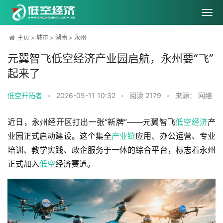
主页
>
城市
>
湖南
>
永州
元翼智飞低空经济产业园启航，永州要“飞”
起来了
低空开拓者
•
2026-05-11 10:32
•
阅读
2179
•
来源： 网络
近日，永州经开区打出一张“新牌”——元翼智飞
低空经济
产
业园正式启动建设。这个集全
产业链
应用、办公运营、专业
培训、教学实践、政企服务于一体的综合平台，标志着永州
正式加入
低空
经济赛道。