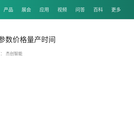
产品
展会
应用
视频
问答
百科
更多
参数价格量产时间
： 杰创智能