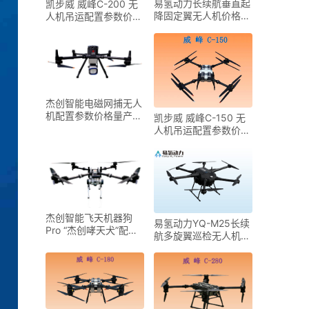
易氢动力长续航垂直起
凯步威 威峰C-200 无
降固定翼无人机价格参
人机吊运配置参数价格
数配置
量产时间
杰创智能电磁网捕无人
机配置参数价格量产时
凯步威 威峰C-150 无
间
人机吊运配置参数价格
量产时间
杰创智能飞天机器狗
易氢动力YQ-M25长续
Pro “杰创哮天犬”配置
航多旋翼巡检无人机价
参数价格量产时间
格参数配置