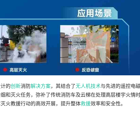
设计的
创新
消防
解决方案
，其结合了
无人机技术
与先进的遥控电
排烟和灭火任务，弥补了传统消防车及云梯在处理高层楼宇火情
障灭火教援行动的高效开展，提升整体
救援
效率和安全性。