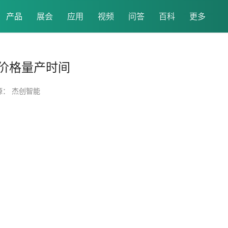
产品
展会
应用
视频
问答
百科
更多
价格量产时间
源： 杰创智能