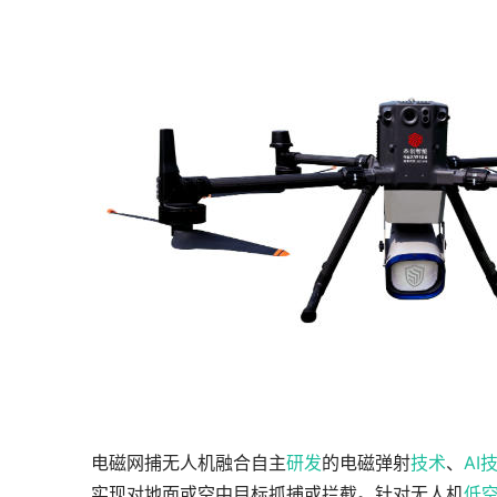
电磁网捕无人机融合自主
研发
的电磁弹射
技术
、
AI
实现对地面或空中目标抓捕或拦截。针对无人机
低