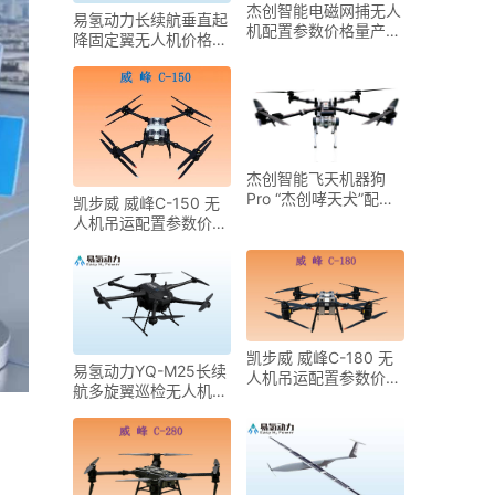
杰创智能电磁网捕无人
易氢动力长续航垂直起
机配置参数价格量产时
降固定翼无人机价格参
间
数配置
杰创智能飞天机器狗
Pro “杰创哮天犬”配置
凯步威 威峰C-150 无
参数价格量产时间
人机吊运配置参数价格
量产时间
凯步威 威峰C-180 无
易氢动力YQ-M25长续
人机吊运配置参数价格
航多旋翼巡检无人机价
量产时间
格参数配置