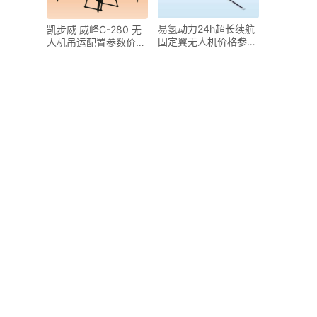
易氢动力24h超长续航
凯步威 威峰C-280 无
固定翼无人机价格参数
人机吊运配置参数价格
配置
量产时间