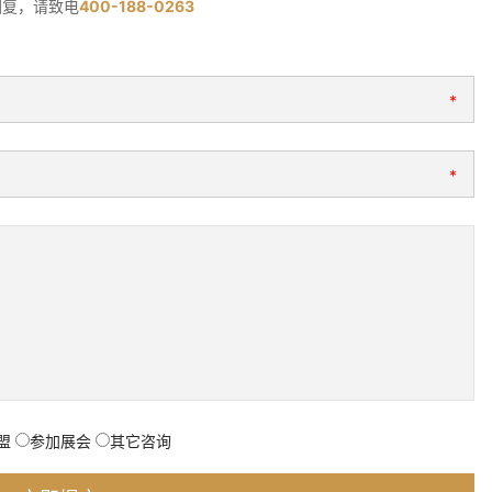
回复，请致电
400-188-0263
*
*
盟
参加展会
其它咨询