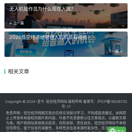
无人机操作员为什么现在入局？
上一篇
2026低空经济给普通人的机会有哪些？
下一篇
相关文章
Copyright © 2024-至今. 低空经济网站 版权所有 备案号：
沪ICP备16026735
号-17
免责声明：低空经济网图文观点仅供交流探讨学习，不构成投资建议，本网禁
止上传发布有版权的图片和内容。作者不负责更新以往文章观点，以最新文章
为准。用户依网站其他观点投资，风险自担，责任自负，低空经济网站不承担
任何责任。鉴于信息的海量性、多样性及信息来源的复杂性，无法保证所有信
语言