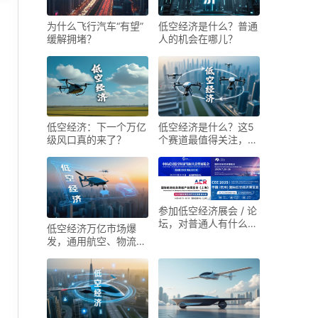
低空经济是什么？普通
为什么飞行汽车“有望”
人的机会在哪儿？
缓解拥堵？
低空经济：下一个万亿
低空经济是什么？这5
级风口真的来了？
个赛道最值得关注，普
通人如何入局？
参加低空经济展会 / 论
坛，对普通人有什么帮
低空经济万亿市场爆
助？
发，通用航空、物流、
旅游、飞行汽车
（eVTOL），谁先赚到
钱？