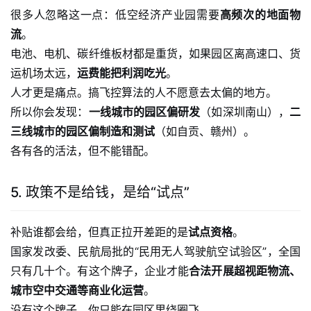
很多人忽略这一点：低空经济产业园需要
高频次的地面物
流
。
电池、电机、碳纤维板材都是重货，如果园区离高速口、货
运机场太远，
运费能把利润吃光
。
人才更是痛点。搞飞控算法的人不愿意去太偏的地方。
所以你会发现：
一线城市的园区偏研发
（如深圳南山），
二
三线城市的园区偏制造和测试
（如自贡、赣州）。
各有各的活法，但不能错配。
5. 政策不是给钱，是给“试点”
补贴谁都会给，但真正拉开差距的是
试点资格
。
国家发改委、民航局批的“民用无人驾驶航空试验区”，全国
只有几十个。有这个牌子，企业才能
合法开展超视距物流、
城市空中交通等商业化运营
。
没有这个牌子，你只能在园区里绕圈飞。