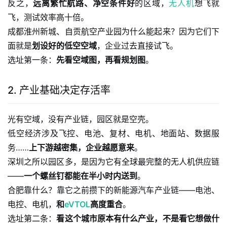
反之，
远离繁忙航路、净空条件好
的区域，
无人机
想飞就
飞，测试效率高十倍。
成都淮州新城、自贡航空产业园为什么能起来？因为它们下
面就是
划设好的低空空域
，企业过去直接试飞。
选址第一条：
先看空域图，再看规划图
。
2. 产业基础决定存活率
光有空域，没有产业链，园区就是空壳。
低空经济涉及飞控、电池、复材、电机、地面站、数据服
务……
上下游越密集，企业越愿意来
。
深圳之所以园区多，是因为它有全球最完整的无人机供应链
——
一个螺丝钉都能在半小时内送到
。
合肥靠什么？靠它之前攒下的新能源汽车产业链——电池、
电控、电机，
和
eVTOL
高度重合
。
选址第二条：
看这个城市原本有什么产业，不是看它想做什