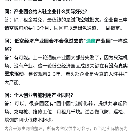
问：产业园会给入驻企业什么实际好处？
答：除了租金减免，最值钱的是
试飞空域批文
。企业自己申
请空域可能要1-3个月，园区可以走绿色通道，一周搞定。
问：低空经济产业园会不会像过去的“
通航
产业园”一样烂
尾？
答：有可能。上一轮通航产业园大部分失败了，因为只建机
场、没有产业。这一轮低空经济园区成败关键在
有没有真实
需求驱动
。建议观察2-3年，看头部企业是否真的入驻并扩
大产能。
问：个人创业者能利用产业园吗？
答：可以。很多园区有“园中园”或孵化器，提供共享起降
场、充电桩、维修工位，月租几千块。适合做飞防、巡检、
培训的团队低成本起步。
内容来源由网络整理，所有内容仅供学习参考，以当地实际情况为