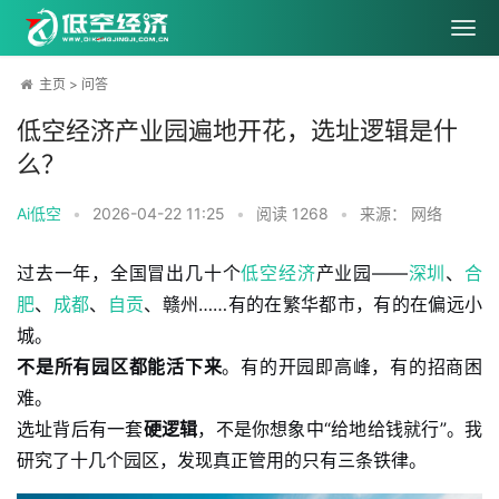
主页
>
问答
低空经济产业园遍地开花，选址逻辑是什
么？
Ai低空
•
2026-04-22 11:25
•
阅读
1268
•
来源： 网络
过去一年，全国冒出几十个
低空经济
产业园——
深圳
、
合
肥
、
成都
、
自贡
、赣州……有的在繁华都市，有的在偏远小
城。
不是所有园区都能活下来
。有的开园即高峰，有的招商困
难。
选址背后有一套
硬逻辑
，不是你想象中“给地给钱就行”。我
研究了十几个园区，发现真正管用的只有三条铁律。