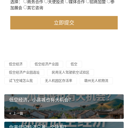
选择：
商务合作
天使投资
媒体合作
招商加盟
参
加展会
其它咨询
低空经济
低空经济产业园
低空
低空经济产业园选址
民用无人驾驶航空试验区
试飞空域怎么批
无人机园区存活率
赣州无人机物流
低空经济，小县城也有大机会？
上一篇
你离低空经济只差一个执照？